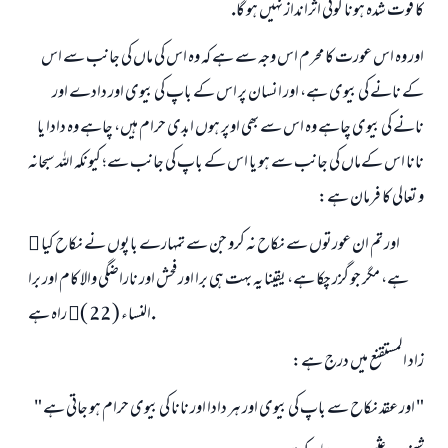
كا فوت شدہ ہونا كوئى اثرانداز نہيں ہو گا.
اور وہ اس عورت كا محرم اس وجہ سے ہے كہ وہ اس كى ماں كى جانب سے اس
كے نانے كى بيوى ہے، اور انسان پر اس كے باپ كى بيوى اور دادے اور
نانے كى بيوى چاہے وہ اس سے بھى اوپر ہوں ابدى حرام ہيں، چاہے وہ دادا يا
نانا اس كےماں كى جانب سے ہو يا اس كے باپ كى جانب سے؛ كيونكہ اللہ سبحانہ
و تعالى كا فرمان ہے:
 اور تم ان عورتوں سے نكاح نہ كرو جن سے تمہارے باپوں نے نكاح كيا
ہے، مگر جو گزر چكا ہے، يقينا يہ بہت ہى برا اور فحش اور ناراضگى والا كام اور برا
راہ ہے النساء ( 22 ).
زاد المستقنع ميں درج ہے:
" اور عقد نكاح سے باپ كى بيوى اور ہر دادا اور نانا كى بيوى حرام ہو جاتى ہے "