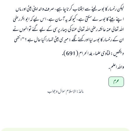
ليكن رخسار كا بوسہ لينے سے اجتناب كرنا چاہيے، صرف والد اپنى بيٹى اور ماں
اپنے بيٹے كا بوسہ لے سكتى ہے، كيونكہ يہ آسان ہے، اس ليے كہ ابو بكر رضى
اللہ تعالى عنہ عائشہ رضى اللہ تعالى عنہا كى بيمار پرسى كے ليے گئے تو انہوں نے
ان كے رخسار كا بوسہ ليا اور كہنے لگے: ميرى بيٹى تمہارا كيا حال ہے ؟ " انتہى
ديكھيں: فتاوى علماء بلد الحرام ( 691 ).
واللہ اعلم .
محرم
ماخذ
:
الاسلام سوال و جواب