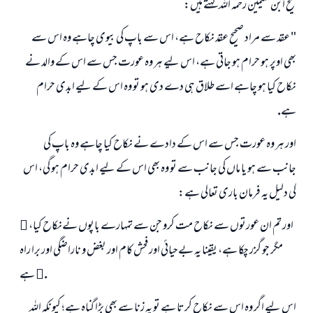
شيخ ابن عثيمين رحمہ اللہ كہتے ہيں:
" عقد سے مراد صحيح عقد نكاح ہے، اس سے باپ كى بيوى چاہے وہ اس سے
بھى اوپر ہو حرام ہو جاتى ہے، اس ليے ہر وہ عورت جس سے اس كے والد نے
نكاح كيا ہو چاہے اسے طلاق ہى دے دى ہو تو وہ اس كے ليے ابدى حرام
ہے.
اور ہر وہ عورت جس سے اس كے دادے نے نكاح كيا چاہے وہ باپ كى
جانب سے ہو يا ماں كى جانب سے تو وہ بھى اس كے ليے ابدى حرام ہو گى، اس
كى دليل يہ فرمان بارى تعالى ہے:
 اور تم ان عورتوں سے نكاح مت كرو جن سے تمہارے باپوں نےنكاح كيا،
مگر جو گزر چكا ہے، يقينا يہ بےحيائى اور فحش كام اور بغض و ناراضگى اور برا راہ
ہے .
اس ليے اگر وہ اس سے نكاح كرتا ہے تو يہ زنا سے بھى بڑا گناہ ہے؛ كيونكہ اللہ