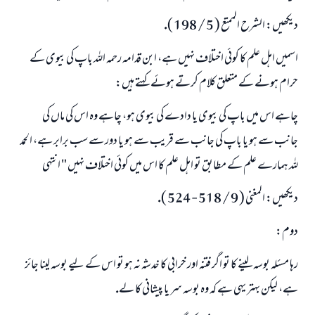
ديكھيں: الشرح الممتع ( 5 / 198 ).
اسميں اہل علم كا كوئى اختلاف نہيں ہے، ابن قدامہ رحمہ اللہ باپ كى بيوى كے
حرام ہونے كے متعلق كلام كرتے ہوئے كہتے ہيں:
چاہے اس ميں باپ كى بيوى يا دادے كى بيوى ہو، چاہے وہ اس كى ماں كى
جانب سے ہو يا باپ كى جانب سے قريب سے ہو يا دور سے سب برابر ہے، الحمد
للہ ہمارے علم كے مطابق تو اہل علم كا اس ميں كوئى اختلاف نہيں " انتہى
ديكھيں: المغنى ( 9 / 518 - 524 ).
دوم:
رہا مسئلہ بوسہ لينے كا تو اگر فتنہ اور خرابى كا خدشہ نہ ہو تو اس كے ليے بوسہ لينا جائز
ہے، ليكن بہتر يہى ہے كہ وہ بوسہ سر يا پيشانى كا لے.