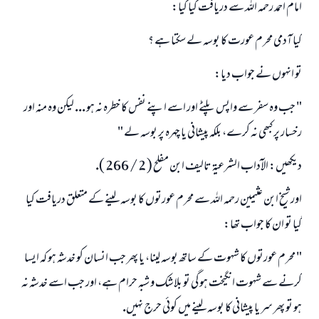
امام احمد رحمہ اللہ سے دريافت كيا گيا:
كيا آدمى محرم عورت كا بوسہ لے سكتا ہے ؟
تو انہوں نے جواب ديا:
" جب وہ سفر سے واپس پلٹے اور اسے اپنے نفس كا خطرہ نہ ہو ... ليكن وہ منہ اور
رخسار پر كبھى نہ كرے، بلكہ پيشانى يا چہرہ پر بوسہ لے "
ديكھيں: الآداب الشرعيۃ تاليف ابن مفلح ( 2 / 266 ).
اور شيخ ابن عثيمين رحمہ اللہ سے محرم عورتوں كا بوسہ لينے كے متعلق دريافت كيا
گيا تو ان كا جواب تھا:
" محرم عورتوں كا شہوت كے ساتھ بوسہ لينا، يا پھر جب انسان كو خدشہ ہو كہ ايسا
كرنے سے شہوت انگيخت ہو گى تو بلاشك و شبہ حرام ہے، اور جب اسے خدشہ نہ
ہو تو پھر سر يا پيشانى كا بوسہ لينے ميں كوئى حرج نہيں.