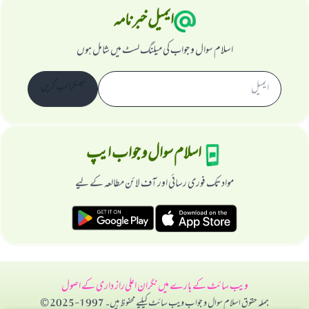
ایمیل خبرنامہ
اسلام سوال و جواب کی میلنگ لسٹ میں شامل ہوں
سبسکرائب کریں
اسلام سوال و جواب ایپ
مواد تک فوری رسائی اور آف لائن مطالعہ کے لیے
ویب سائٹ کے بارے میں
نگران اعلی
راز داری کے اصول
جملہ حقوق اسلام سوال و جواب ویب سائٹ کیلیے محفوظ ہیں۔ 1997-2025 ©