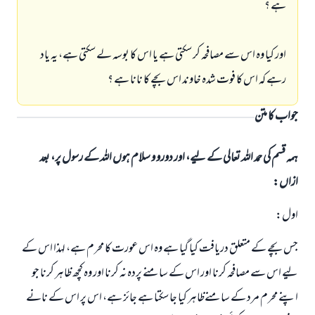
ہے ؟
اور كيا وہ اس سے مصافحہ كر سكتى ہے يا اس كا بوسہ لے سكتى ہے، يہ ياد
رہے كہ اس كا فوت شدہ خاوند اس بچے كا نانا ہے ؟
جواب کا متن
ہمہ قسم کی حمد اللہ تعالی کے لیے، اور دورو و سلام ہوں اللہ کے رسول پر، بعد
ازاں:
اول:
جس بچے كے متعلق دريافت كيا گيا ہے وہ اس عورت كا محرم ہے، لہذا اس كے
ليے اس سے مصافحہ كرنا اور اس كے سامنے پردہ نہ كرنا اور وہ كچھ ظاہر كرنا جو
اپنے محرم مرد كے سامنےظاہر كيا جا سكتا ہے جائز ہے، اس پر اس كے نانے