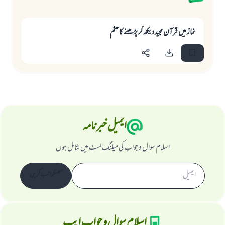
نماز ميں قرآن مجيد ديكھ كر پڑھنے كا حكم
ایمیل خبرنامہ
اسلام سوال و جواب کی میلنگ لسٹ میں شامل ہوں
سبسکرائب کریں
اسلام سوال و جواب ایپ