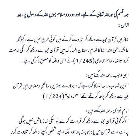
ہمہ قسم کی حمد اللہ تعالی کے لیے، اور دورو و سلام ہوں اللہ کے رسول پر، بعد
ازاں:
نماز میں قرآن مجید سے دیکھ کر تلاوت کرنے میں کوئی حرج نہیں ہے، کیونکہ
عائشہ رضی اللہ عنہا کا غلام رمضان المبارک میں قرآن مجید سے دیکھ کر انکی امامت
کرواتا تھا، امام بخاری (1/245) نے اس واقعہ کو معلق ذکر کیا ہے۔
ابن وہب رحمہ اللہ کہتے ہیں:
"ابن شہاب رحمہ اللہ کا کہنا ہے کہ: ہمارے بہترین ساتھی رمضان میں قرآن
مجید سے دیکھ کر پڑھا کرتے تھے""المدونۃ" (1/224)
امام نووی رحمہ اللہ کہتے ہیں:
"اگر کوئی قرآن مجید سے دیکھ کر قراءت کرے تو اسکی نماز باطل نہیں ہوگی،
چاہے اسے قرآن مجید یاد ہو یا نہ یاد ہو، بلکہ ایسے شخص کیلئے دیکھ کر تلاوت کرنا