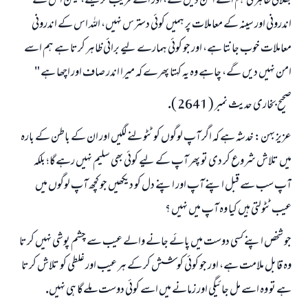
بھلائى ظاہر كى ہم اسے امن ديں گے، اور اسے قريب كرينگے، ليكن اس كے
اندرونى اور سينہ كے معاملات پر ہميں كوئى دسترس نہيں، اللہ اس كے اندرونى
معاملات خوب جانتا ہے، اور جو كوئى ہمارے ليے برائى ظاہر كرتا ہے ہم اسے
امن نہيں ديں گے، چاہے وہ يہ كہتا پھرے كہ ميرا اندر صاف اور اچھا ہے "
صحيح بخارى حديث نمبر ( 2641 ).
عزيز بہن: خدشہ ہے كہ اگر آپ لوگوں كو ٹٹولنے لگيں اور ان كے باطن كے بارہ
ميں تلاش شروع كر دى تو پھر آپ كے ليے كوئى بھى سليم نہيں رہےگا؛ بلكہ
آپ سب سے قبل اپنے آپ اور اپنے دل كو ديكھيں جو كچھ آپ لوگوں ميں
عيب ٹٹولتى ہيں كيا وہ آپ ميں نہيں ؟
جو شخص اپنے كسى دوست ميں پائے جانے والے عيب سے چشم پوشى نہيں كرتا
وہ قابل ملامت ہے، اور جو كوئى كوشش كر كے ہر عيب اور غلطى كو تلاش كرتا
ہے تو وہ اسے مل جائيگى اور زمانے ميں اسے كوئى دوست ملےگا ہى نہيں.