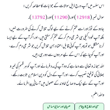
اس سلسہ ميں آپ درج ذيل سوالات كے جوابات كا مطالعہ كريں:
سوال نمبر (
12918
) اور (
11290
) اور (
13792
).
جادو كے توڑ اور اسے ختم كرنے كے ليے لوگ تلاش كرنے كى ضرورت نہيں؛
بلكہ آپ خود اكيلى ہى شرعى دم كر كے ختم كر سكتى ہيں، اور اگر آپ كے ليےايسا
كرنا مشكل ہو تو پھر آپ كوئى قابل اعتماد بہن تلاش كريں جو شرعى دم كرے،
اور آپ كو چاہيے كہ اس كے ليے مردوں سے دور ہى رہيں.
اللہ سبحانہ و تعالى سے دعا ہے كہ وہ آپ كى مدد فرمائے اور آپ كو ہر قسم كى خير و
بھلائى كى توفيق نصيب كرے، اور آپ كے دل كو دين اسلام پر ثابت ركھے،
اور آپ كے ليے نيك و صالح خاوند كے حصول ميں آسانى پيدا فرمائے.
واللہ اعلم .
منگنی اور نکاح کا پیغام
نفسیاتی اور سماجی مسائل