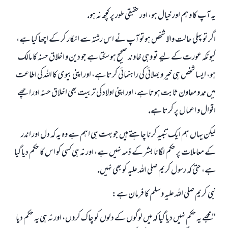
يہ آپ كا وہم اور خيال ہو، اور حقيقى طور پر كچھ نہ ہو.
اگر تو پہلى حالت والا شخص ہوتو آپ نے اس رشتہ سے انكار كر كے اچھا كيا ہے،
كيونكہ عورت كے ليے تو وہى خاوند صحيح ہو سكتا ہے جو دين و اخلاق حسنہ كا مالك
ہو، ايسا شخص ہى خير و بھلائى كى راہنمائى كرتا ہے، اور اپنى بيوى كا اللہ كى اطاعت
ميں ممد و معاون ثابت ہوتا ہے، اور اپنى اولاد كى تربيت بھى اخلاق حسنہ اور اچھے
اقوال و اعمال پر كرتا ہے.
ليكن يہاں ہم ايك تنبيہ كرنا چاہتے ہيں جو بہت ہى اہم ہے وہ يہ كہ دل اور اندر
كے معاملات پر حكم لگانا بشر كے ذمہ نہيں ہے، اور نہ ہى كسى كو اس كا حكم ديا گيا
ہے، حتى كہ رسول كريم صلى اللہ عليہ كو بھى نہيں.
نبى كريم صلى اللہ عليہ وسلم كا فرمان ہے:
" مجھے يہ حكم نہيں ديا گيا كہ ميں لوگوں كے دلوں كو چاك كروں، اور نہ ہى يہ حكم ديا