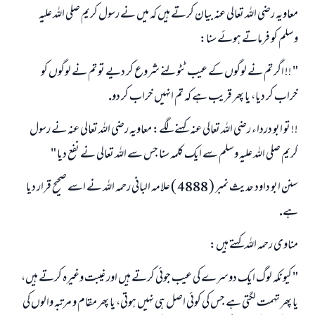
معاويہ رضى اللہ تعالى عنہ بيان كرتے ہيں كہ ميں نے رسول كريم صلى اللہ عليہ
وسلم كو فرماتے ہوئے سنا:
" !! اگر تم نے لوگوں كے عيب ٹٹولنے شروع كر ديے تو تم نے لوگوں كو
خراب كر ديا، يا پھر قريب ہے كہ تم انہيں خراب كر دو.
!! تو ابو درداء رضى اللہ تعالى عنہ كہنے لگے: معاويہ رضى اللہ تعالى عنہ نے رسول
كريم صلى اللہ عليہ وسلم سے ايك كلمہ سنا جس سے اللہ تعالى نے نفع ديا "
سنن ابو داود حديث نمبر ( 4888 ) علامہ البانى رحمہ اللہ نے اسے صحيح قرار ديا
ہے.
مناوى رحمہ اللہ كہتے ہيں:
" كيونكہ لوگ ايك دوسرے كى عيب جوئى كرتے ہيں اور غيبت وغيرہ كرتے ہيں،
يا پھر تہمت لگتى ہے جس كى كوئى اصل ہى نہيں ہوتى، يا پھر مقام و مرتبہ والوں كى