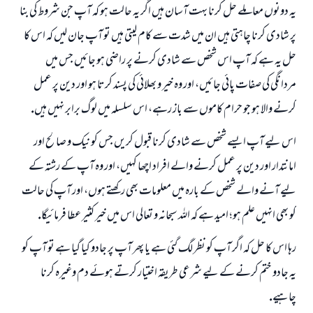
يہ دونوں معاملے حل كرنا بہت آسان ہيں اگر يہ حالت ہو كہ آپ جن شروط كى بنا
پر شادى كرنا چاہتى ہيں ان ميں شدت سے كام ليتى ہيں تو آپ جان ليں كہ اس كا
حل يہ ہے كہ آپ اس شخص سے شادى كرنے پر راضى ہو جائيں جس ميں
مردانگى كى صفات پائى جائيں، اور وہ خير و بھلائى كى پسند كرتا ہو اور دين پر عمل
كرنے والا ہو جو حرام كاموں سے باز رہے، اس سلسلہ ميں لوگ برابر نہيں ہيں.
اس ليے آپ ايسے شخص سے شادى كرنا قبول كريں جس كو نيك و صالح اور
امانتدار اور دين پر عمل كرنے والے افراد اچھا كہيں، اور وہ آپ كے رشتہ كے
ليے آنے والے شخص كے بارہ ميں معلومات بھى ركھتے ہوں، اور آپ كى حالت
كو بھى انہيں علم ہو؛ اميد ہے كہ اللہ سبحانہ و تعالى اس ميں خير كثير عطا فرمائيگا.
رہا اس كا حل كہ اگر آپ كو نظر لگ گئى ہے يا پھر آپ پر جادو كيا گيا ہے تو آپ كو
يہ جادو ختم كرنے كے ليے شرعى طريقہ اختيار كرتے ہوئے دم وغيرہ كرنا
چاہيے.