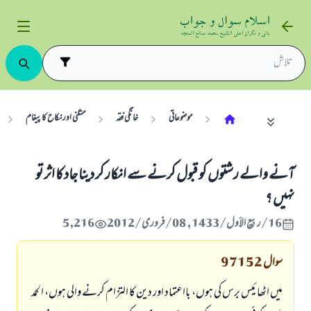
موضوعاتی
خانگی فقہ
منگنی اور نکاح کا پیغام
آنے والے رشتوں كو قبول كرنے سے انكار كر دينا جاد كا اثر تو
نہيں ؟
16/ربيع الأول/1433 , 08/فروری/2012
5,216
سوال
97152
ميں اٹھائيس برس كى ہوں، بااعتماد اور دين كا التزام كرنے والى ہوں، الحمد