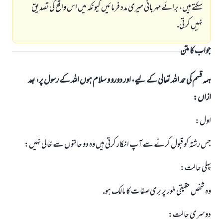
سكتے ہيں، برائے مہربانى ميرى مدد فرمائيں كيونكہ ميں اس واقع كى تصديق
نہيں كرتى.
جواب کا متن
ہمہ قسم کی حمد اللہ تعالی کے لیے، اور دورو و سلام ہوں اللہ کے رسول پر، بعد
ازاں:
اول:
جس رشتہ كو قبول كرنے سے آپ انكار كرتى ہيں وہ دو حالتوں سے خالى نہيں:
پہلى حالت:
وہ شخص حقيقى طور پر برى صفات كا مالك ہو.
دوسرى حالت: