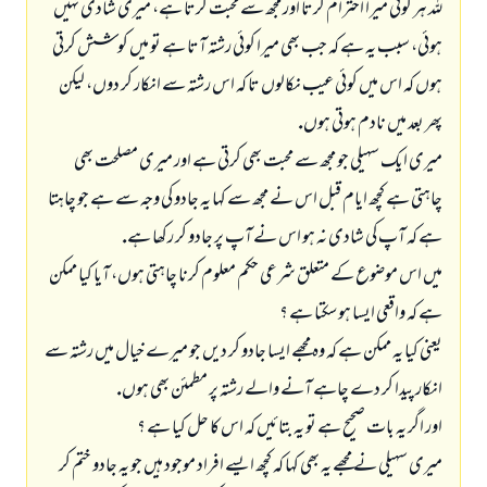
للہ ہر كوئى ميرا احترام كرتا اور مجھ سے محبت كرتا ہے، ميرى شادى نہيں
ہوئى، سبب يہ ہے كہ جب بھى ميرا كوئى رشتہ آتا ہے تو ميں كوشش كرتى
ہوں كہ اس ميں كوئى عيب نكالوں تا كہ اس رشتہ سے انكار كر دوں، ليكن
پھر بعد ميں نادم ہوتى ہوں.
ميرى ايك سہيلى جو مجھ سے محبت بھى كرتى ہے اور ميرى مصلحت بھى
چاہتى ہے كچھ ايام قبل اس نے مجھ سے كہا يہ جادو كى وجہ سے ہے جو چاہتا
ہے كہ آپ كى شادى نہ ہو اس نے آپ پر جادو كر ركھا ہے.
ميں اس موضوع كے متعلق شرعى حكم معلوم كرنا چاہتى ہوں، آيا كيا ممكن
ہے كہ واقعى ايسا ہو سكتا ہے ؟
يعنى كيا يہ ممكن ہے كہ وہ مجھے ايسا جادو كر ديں جو ميرے خيال ميں رشتہ سے
انكار پيدا كر دے چاہے آنے والے رشتہ پر مطمئن بھى ہوں.
اور اگر يہ بات صحيح ہے تو يہ بتائيں كہ اس كا حل كيا ہے ؟
ميرى سہيلى نے مجھے يہ بھى كہا كہ كچھ ايسے افراد موجود ہيں جو يہ جادو ختم كر