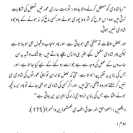
" رہا شادى كو معطل كرنے والا جادو: تو بہت سارى عورتيں تعطل كى شكايت
كرتى ہيں؛ وہ اس طرح كہ شروط پورى ہونے اور كسى مانع كہ نہ ہونے كے باوجود
شادى نہيں ہوتى.
اور بعض اوقات تو منگنى بھى ہو جاتى ہے، اور پھر ايجاب و قبول بھى ہو جاتا ہے
ليكن پھر شادى مكمل كيے بغير ہى واپس چلے جاتے ہيں، بلاشك و شبہ يہ ان
حاسدوں كے عمل كى وجہ سے ہے جو اسے روكنے كے ليے كيا جاتا ہے، اور
جس كى بنا پر يہ تغير پيدا ہوتا ہے، حتى كہ بعض خاندان تو اپنى عورتوں كى شادى ہى
نہيں كر سكتے اور وہ بيٹھى رہتى ہيں، اور اگر كسى كى شادى ہو بھى جائے تو پھر ايسا كچھ
ہونے لگتا ہے جس كى بنا پر ازدواجى زندگى اجيرن بن جاتى ہے "
ديكھيں: الصواعق المرسلۃ فى التصدى للمشعوذين والسحرۃ ( 175 ).
دوم: