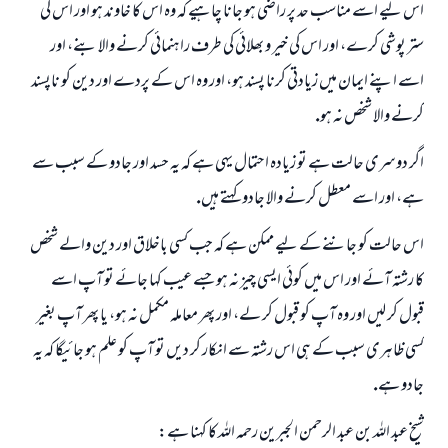
اس ليے اسے مناسب حد پر راضى ہو جانا چاہيے كہ وہ اس كا خاوند ہو اور اس كى
ستر پوشى كرے، اور اس كى خير و بھلائى كى طرف راہنمائى كرنے والا بنے، اور
اسے اپنے ايمان ميں زيادتى كرنا پسند ہو، اور وہ اس كے پردے اور دين كو ناپسند
كرنے والا شخص نہ ہو.
اگر دوسرى حالت ہے تو زيادہ احتمال يہى ہے كہ يہ حسد اور جادو كے سبب سے
ہے، اور اسے معطل كرنے والا جادو كہتے ہيں.
اس حالت كو جاننے كے ليے ممكن ہے كہ جب كسى باخلاق اور دين والے شخص
كا رشتہ آئے اور اس ميں كوئى ايسى چيز نہ ہو جسے عيب كہا جائے تو آپ اسے
قبول كر ليں اور وہ آپ كو قبول كر لے، اور پھر معاملہ مكمل نہ ہو، يا پھر آپ بغير
كسى ظاہرى سبب كے ہى اس رشتہ سے انكار كر ديں تو آپ كو علم ہو جائيگا كہ يہ
جادو ہے.
شيخ عبد اللہ بن عبد الرحمن الجبرين رحمہ اللہ كا كہنا ہے: