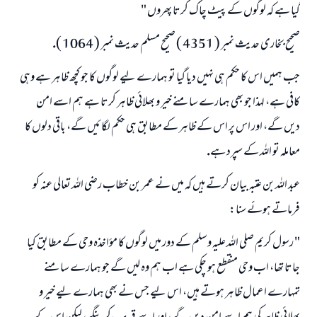
گيا ہے كہ لوگوں كے پيٹ چاك كرتا پھروں "
صحيح بخارى حديث نمبر ( 4351 ) صحيح مسلم حديث نمبر ( 1064 ).
جب ہميں اس كا حكم ہى نہيں ديا گيا تو ہمارے ليے لوگوں كا جو كچھ ظاہر ہے وہى
كافى ہے، لہذا جو بھى ہمارے سامنے خير و بھلائى ظاہر كرتا ہے ہم اسے امن
ديں گے، اور اس پر اس كے ظاہر كے مطابق ہى حكم لگائيں گے، باقى دلوں كا
معاملہ تو اللہ كے سپرد ہے.
عبد اللہ بن عتبہ بيان كرتے ہيں كہ ميں نے عمر بن خطاب رضى اللہ تعالى عنہ كو
فرماتے ہوئے سنا:
" رسول كريم صلى اللہ عليہ وسلم كے دور ميں لوگوں كا مؤاخذہ وحى كے مطابق كيا
جاتا تھا، اب وحى منقطع ہو چكى ہے اب ہم وہ ليں گے جو ہمارے سامنے
تمہارے اعمال ظاہر ہوتے ہيں، اس ليے جس نے بھى ہمارے ليے خير و