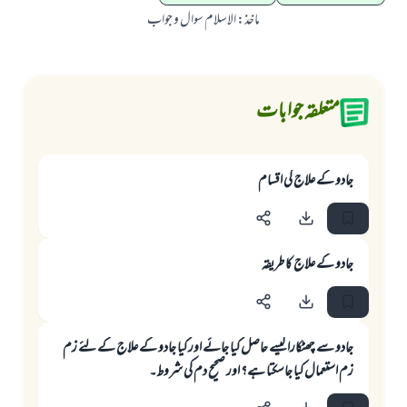
ماخذ
:
الاسلام سوال و جواب
متعلقہ جوابات
جادو کے علاج کی اقسام
جادو کے علاج کا طریقہ
جادو سے چھٹکارا کیسے حاصل کیا جائے اور کیا جادو کے علاج کے لئے زم
زم استعمال کیا جاسکتا ہے؟ اور صحیح دم کی شروط۔