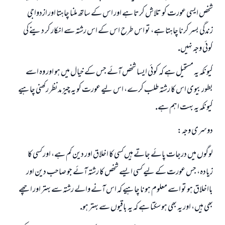
ابھی تعاون کریں
شخص ايسى عورت كو تلاش كرتا ہے اور اس كے ساتھ ملنا چاہتا اور ازدواجى
زندگى بسر كرنا چاہتا ہے، تو اس طرح اس كے اس رشتہ سے انكار كر دينے كى
كوئى وجہ نہيں.
كيونكہ يہ مستحيل ہے كہ كوئى ايسا شخص آئے جس كے خيال ميں ہو اور وہ اسے
بطور بيوى اس كا رشتہ طلب كرے، اس ليے عورت كو يہ چيز مدنظر ركھنى چاہيے
كيونكہ يہ بہت اہم ہے.
دوسرى وجہ:
لوگوں ميں درجات پائے جاتے ہيں كسى كا اخلاق اور دين كم ہے، اور كسى كا
زيادہ، جس عورت كے ليے كسى ايسے شخص كا رشتہ آئے جو صاحب دين اور
بااخلاق ہو تو اسے معلوم ہونا چاہيے كہ اس آنے والے رشتہ سے بہتر اور اچھے
بھى ہيں، اور يہ بھى ہو سكتا ہے كہ يہ باقيوں سے بہتر ہو.