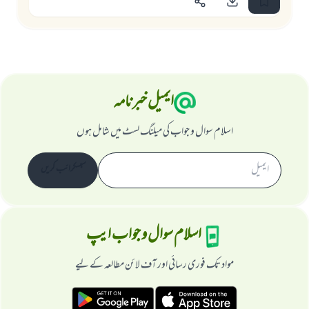
ایمیل خبرنامہ
اسلام سوال و جواب کی میلنگ لسٹ میں شامل ہوں
سبسکرائب کریں
اسلام سوال و جواب ایپ
مواد تک فوری رسائی اور آف لائن مطالعہ کے لیے