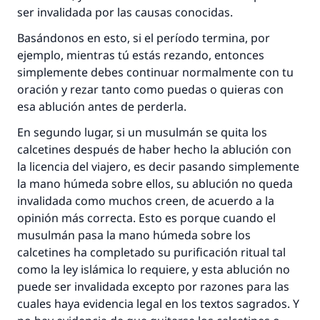
ser invalidada por las causas conocidas.
Basándonos en esto, si el período termina, por
ejemplo, mientras tú estás rezando, entonces
simplemente debes continuar normalmente con tu
La respuesta no. 110845 salvó un
oración y rezar tanto como puedas o quieras con
matrimonio.
esa ablución antes de perderla.
En segundo lugar, si un musulmán se quita los
Desde la Q hasta la A, su contribución ayuda a
calcetines después de haber hecho la ablución con
IslamQA.
la licencia del viajero, es decir pasando simplemente
Profeta ﷺ dijo:
la mano húmeda sobre ellos, su ablución no queda
"Una persona que orienta a otros a hacer el
invalidada como muchos creen, de acuerdo a la
bien obtendrá la misma recompensa que
opinión más correcta. Esto es porque cuando el
aquellos que lo realicen."
musulmán pasa la mano húmeda sobre los
calcetines ha completado su purificación ritual tal
(MUSLIM, 1893)
como la ley islámica lo requiere, y esta ablución no
puede ser invalidada excepto por razones para las
cuales haya evidencia legal en los textos sagrados. Y
Contribuir