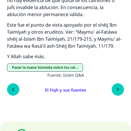
no hay evidencia de que quitarse los calcetines o
jufs invalide la ablución. En consecuencia, la
ablución menor permanece válida.
Este fue el punto de vista apoyado por el shéij Ibn
Taimíyah y otros eruditos. Ver: “Maymu' al-Fatáwa
shéij al-Islam Ibn Taimíyah, 21/179-215, y Maymu' al-
Fatáwa wa Rasá'il ash-Shéij Ibn Taimíyah, 11/179.
Y Allah sabe más.
Pasar la mano húmeda sobre los calcetines
Fuente
:
Islam Q&A
El Fiqh y sus fuentes