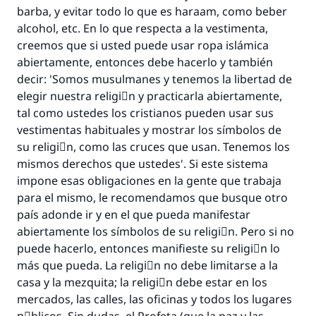
barba, y evitar todo lo que es haraam, como beber
alcohol, etc. En lo que respecta a la vestimenta,
creemos que si usted puede usar ropa islámica
La respuesta no. 110845 salvó un
abiertamente, entonces debe hacerlo y también
decir: 'Somos musulmanes y tenemos la libertad de
matrimonio.
elegir nuestra religiَn y practicarla abiertamente,
tal como ustedes los cristianos pueden usar sus
Desde la Q hasta la A, su contribución ayuda a
vestimentas habituales y mostrar los símbolos de
IslamQA.
su religiَn, como las cruces que usan. Tenemos los
Profeta ﷺ dijo:
mismos derechos que ustedes'. Si este sistema
"Una persona que orienta a otros a hacer el
impone esas obligaciones en la gente que trabaja
bien obtendrá la misma recompensa que
para el mismo, le recomendamos que busque otro
aquellos que lo realicen."
país adonde ir y en el que pueda manifestar
(MUSLIM, 1893)
abiertamente los símbolos de su religiَn. Pero si no
puede hacerlo, entonces manifieste su religiَn lo
más que pueda. La religiَn no debe limitarse a la
Contribuir
casa y la mezquita; la religiَn debe estar en los
mercados, las calles, las oficinas y todos los lugares