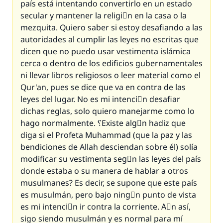
país está intentando convertirlo en un estado
secular y mantener la religiَn en la casa o la
mezquita. Quiero saber si estoy desafiando a las
autoridades al cumplir las leyes no escritas que
dicen que no puedo usar vestimenta islámica
cerca o dentro de los edificios gubernamentales
ni llevar libros religiosos o leer material como el
Qur'an, pues se dice que va en contra de las
leyes del lugar. No es mi intenciَn desafiar
dichas reglas, solo quiero manejarme como lo
hago normalmente. ؟Existe algْn hadiz que
diga si el Profeta Muhammad (que la paz y las
bendiciones de Allah desciendan sobre él) solía
modificar su vestimenta segْn las leyes del país
donde estaba o su manera de hablar a otros
musulmanes? Es decir, se supone que este país
es musulmán, pero bajo ningْn punto de vista
es mi intenciَn ir contra la corriente. Aْn así,
sigo siendo musulmán y es normal para mí