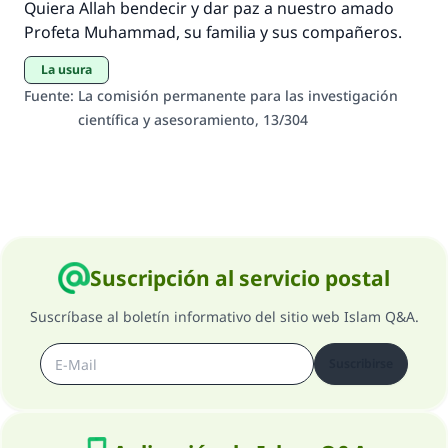
aquellos que lo realicen."
Quiera Allah bendecir y dar paz a nuestro amado
Profeta Muhammad, su familia y sus compañeros.
(MUSLIM, 1893)
La usura
Fuente
:
La comisión permanente para las investigación
Contribuir
científica y asesoramiento, 13/304
Suscripción al servicio postal
Suscríbase al boletín informativo del sitio web Islam Q&A.
Suscribirse