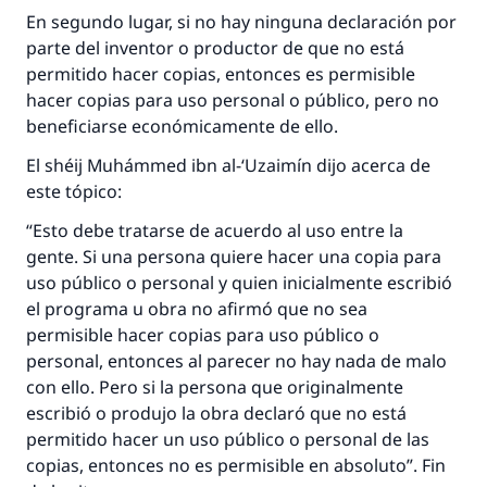
matrimonio.
En segundo lugar, si no hay ninguna declaración por
parte del inventor o productor de que no está
Desde la Q hasta la A, su contribución ayuda a
IslamQA.
permitido hacer copias, entonces es permisible
hacer copias para uso personal o público, pero no
Profeta ﷺ dijo:
beneficiarse económicamente de ello.
"Una persona que orienta a otros a hacer el
bien obtendrá la misma recompensa que
El shéij Muhámmed ibn al-‘Uzaimín dijo acerca de
aquellos que lo realicen."
este tópico:
(MUSLIM, 1893)
“Esto debe tratarse de acuerdo al uso entre la
gente. Si una persona quiere hacer una copia para
uso público o personal y quien inicialmente escribió
Contribuir
el programa u obra no afirmó que no sea
permisible hacer copias para uso público o
personal, entonces al parecer no hay nada de malo
con ello. Pero si la persona que originalmente
escribió o produjo la obra declaró que no está
permitido hacer un uso público o personal de las
copias, entonces no es permisible en absoluto”. Fin