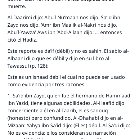
muerte.
Al-Daarimi dijo: Abu’l-Nu’maan nos dijo, Sa’id ibn
Zayd nos dijo, ‘Amr ibn Maalik al-Nakri nos dijo,
Abu’l-Yawza’ Aws ibn ‘Abd-Allaah dijo: … entonces
citó el Hadiz.
Este reporte es da’if (débil) y no es sahih. El sabio al-
Albaani dijo que es débil y dijo en su libro al-
Tawassul (p. 128):
Este es un isnaad débil el cual no puede ser usado
como evidencia por tres razones:
1. Sa’id ibn Zayd, quien fue el hermano de Hammaad
ibn Yazid, tiene algunas debilidades. Al-Haafid dijo
concerniente a él en al-Taarib, el es sadouq
(honesto) pero confundido. Al-Dhahabi dijo en al-
Mizaan: Yahya ibn Sa’id dijo: (El es) débil. Al-Sa’di dijo:
No es evidencia; ellos consideran su narración