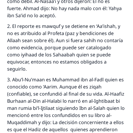
como débil. Al-Nasaa’i y otros dijeron: El no es
fuerte. Ahmad dijo: No hay nada malo con él: Yahya
ibn Sa’id no lo aceptó.
2. El reporte es mawquf y se detiene en ‘Aa’ishah, y
no es atribuido al Profeta (paz y bendiciones de
Allaah sean sobre él). Aun si fuera sahih no contaría
como evidencia, porque puede ser catalogado
como iyihaad de los Sahaabah quien se puede
equivocar, entonces no estamos obligados a
seguirlo.
3. Abu’l-Nu’maan es Muhammad ibn al-Fadl quien es
conocido como ‘Aarim. Aunque él es ziqah
(confiable), se confundió al final de su vida. Al-Haafiz
Burhaan al-Din al-Halabi lo narró en al-Ightibaat bi
man rumia bi’l-Ijtilaat siguiendo Ibn al-Salah quien lo
mencionó entre los confundidos en su libro al-
Muqaddimah y dijo: La decisión concerniente a ellos
es que el Hadiz de aquellos quienes aprendieron