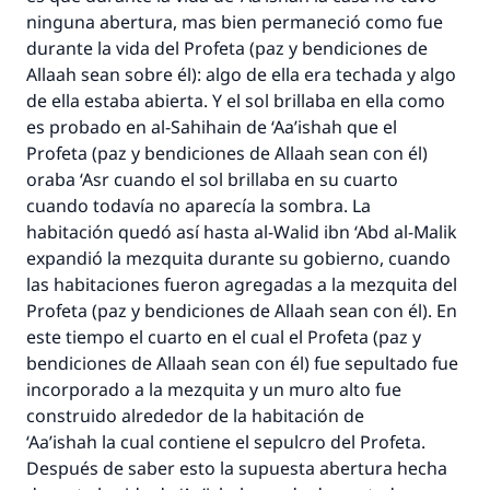
ninguna abertura, mas bien permaneció como fue
durante la vida del Profeta (paz y bendiciones de
Allaah sean sobre él): algo de ella era techada y algo
La respuesta no. 110845 salvó un
de ella estaba abierta. Y el sol brillaba en ella como
es probado en al-Sahihain de ‘Aa’ishah que el
matrimonio.
Profeta (paz y bendiciones de Allaah sean con él)
oraba ‘Asr cuando el sol brillaba en su cuarto
Desde la Q hasta la A, su contribución ayuda a
cuando todavía no aparecía la sombra. La
IslamQA.
habitación quedó así hasta al-Walid ibn ‘Abd al-Malik
Profeta ﷺ dijo:
expandió la mezquita durante su gobierno, cuando
"Una persona que orienta a otros a hacer el
las habitaciones fueron agregadas a la mezquita del
bien obtendrá la misma recompensa que
Profeta (paz y bendiciones de Allaah sean con él). En
aquellos que lo realicen."
este tiempo el cuarto en el cual el Profeta (paz y
(MUSLIM, 1893)
bendiciones de Allaah sean con él) fue sepultado fue
incorporado a la mezquita y un muro alto fue
construido alrededor de la habitación de
Contribuir
‘Aa’ishah la cual contiene el sepulcro del Profeta.
Después de saber esto la supuesta abertura hecha