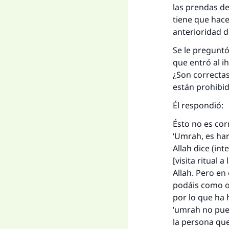
las prendas de
tiene que hace
anterioridad d
Se le preguntó
que entró al i
¿Son correctas
están prohibi
Él respondió:
Ésto no es cor
‘Umrah, es har
Allah dice (in
[visita ritual
Allah. Pero en
podáis como of
por lo que ha 
‘umrah no pued
la persona que