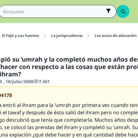
El Fiqh y sus fuentes
La jurisprudencia
Los actos de adoración
mpió su ‘umrah y la completó muchos años de
hacer con respecto a las cosas que están pro
 ihram?
 , 18/julio/2008
7,401
04178
 entró al ihram para la ‘umrah por primera vez cuando tení
ó el tawaf y después de ésto salió del ihram pero no comple
go descubrió que tenía que completarla. Muchos años des
o, se colocó las prendas del ihram y completó su ‘umrah. S
e una expiación ¿qué debe hacer y en qué cantidad debe hac