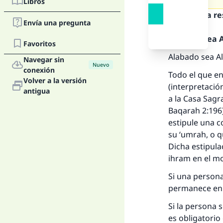
Libros
Texto de la r
Envía una pregunta
Alabado sea Al
Favoritos
Alabado sea Al
Navegar sin
Nuevo
conexión
Todo el que en
Volver a la versión
(interpretación
antigua
a la Casa Sagr
Baqarah 2:196]
estipule una c
su ‘umrah, o 
Dicha estipulac
ihram en el m
Si una persona
permanece en 
Si la persona
es obligatorio