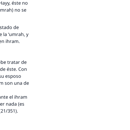
 Hayy, éste no
‘umrah) no se
estado de
 la ‘umrah, y
 en ihram.
nio.
ebe tratar de
 de éste. Con
A.
 su esposo
ram son una de
a
ante el ihram
er nada (es
(21/351).