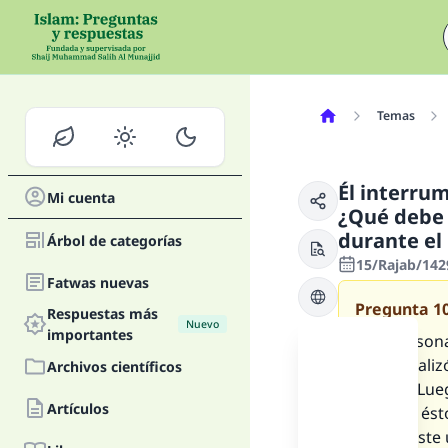
Temas
Él interru
Mi cuenta
¿Qué debe 
durante el
Árbol de categorías
15/Rajab/1429
Fatwas nuevas
Pregunta
1
Respuestas más
Nuevo
importantes
Una persona
luego realiz
Archivos científicos
‘umrah. Lue
Artículos
conocer ést
es: Si exist