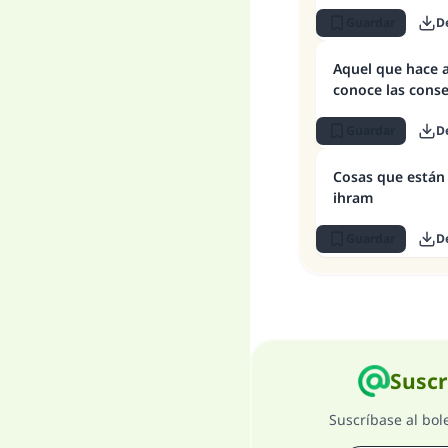
Guardar
D
Aquel que hace 
conoce las cons
Guardar
D
Cosas que están 
ihram
Guardar
D
Suscr
Suscríbase al bol