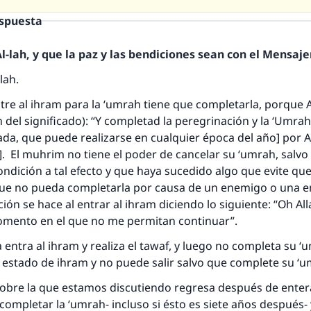
espuesta
-lah, y que la paz y las bendiciones sean con el Mensajer
lah.
tre al ihram para la ‘umrah tiene que completarla, porque A
 del significado): “Y completad la peregrinación y la ‘Umrah [
ada, que puede realizarse en cualquier época del año] por All
. El muhrim no tiene el poder de cancelar su ‘umrah, salvo
ondición a tal efecto y que haya sucedido algo que evite qu
que no pueda completarla por causa de un enemigo o una 
ión se hace al entrar al ihram diciendo lo siguiente: “Oh All
omento en el que no me permitan continuar”.
 entra al ihram y realiza el tawaf, y luego no completa su ‘u
estado de ihram y no puede salir salvo que complete su ‘
 sobre la que estamos discutiendo regresa después de ente
 completar la ‘umrah- incluso si ésto es siete años después- 