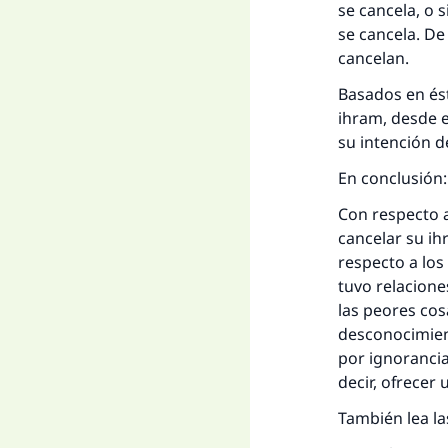
se cancela, o 
se cancela. De
cancelan.
Basados en és
ihram, desde e
su intención d
En conclusión:
La 
Con respecto a
cancelar su ih
D
respecto a los
tuvo relacione
las peores cos
desconocimient
por ignorancia
decir, ofrecer
También lea l