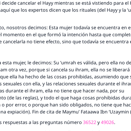
si decide cancelar el Hayy mientras se está vistiendo para el
 aquí que los expertos dicen que los rituales (del Hayy y la 
to, nosotros decimos: Esta mujer todavía se encuentra en 
l momento en el que formó la intención hasta que complete
e cancelarla no tiene efecto, sino que todavía se encuentra
respuesta no. 110845 salvó un matrimo
 esta mujer, le decimos: Su ‘umrah es válida, pero ella no d
ram otra vez, porque si cancela su ihram, ella no se liberará
esde la Q hasta la A, su contribución ayuda a IslamQ
 que ella ha hecho de las cosas prohibidas, asumiendo que
s sexuales con ella, y las relaciones sexuales durante el ih
Profeta ﷺ dijo:
as durante el ihram, ella no tiene que hacer nada, por su
"Una persona que orienta a otros a hacer el bien obtendrá l
o (de las reglas), y todo el que haga cosas prohibidas dur
misma recompensa que aquellos que lo realicen."
 o por error, o porque han sido obligados, no tiene que hac
(MUSLIM, 1893)
 una expiación). Fin de cita de Maymu’ Fataawa Ibn ‘Uzaymin 
as respuestas a las preguntas número
36522
y
49026
.