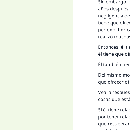
Sin embargo, 
años después d
negligencia de
tiene que ofre
período. Por c
realizó muchas
Entonces, él t
él tiene que of
Él también tie
Del mismo modo
que ofrecer ot
Vea la respue
cosas que está
Si él tiene re
por tener rela
que recuperarl