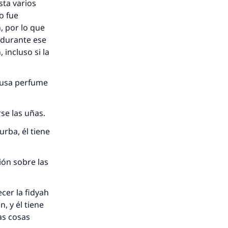
sta varios
o fue
, por lo que
o durante ese
 incluso si la
i usa perfume
rse las uñas.
rba, él tiene
ón sobre las
ecer la fidyah
, y él tiene
as cosas