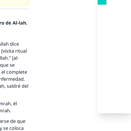
o de Al-lah.
llah dice
visita ritual
ah.” [al-
 que se
e el complete
enfermedad.
ah, saldré del
mrah, él
umrah.
rarse de que
y se coloca