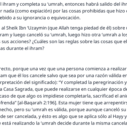
l ihram y completa su ‘umrah, entonces habrá salido del ih
r nada (como expiación) por las cosas prohibidas que hizo
ebido a su ignorancia o equivocación.
 al Sheik Ibn ‘Uzaymin (que Allah tenga piedad de él) sobre
hram y luego canceló su ‘umrah, luego hizo otra ‘umrah a lo
 sus acciones? ¿Cuáles son las reglas sobre las cosas que el
das durante el ihram?
recto, porque una vez que una persona comienza a realizar 
am que él los cancele salvo que sea por una razón válida en 
terpretación del significado): “Y completad la peregrinación 
 a la Casa Sagrada, que puede realizarse en cualquier época d
 caso de que algo os impidiese completarla, sacrificad el an
renda” [al-Baqarah 2:196]. Esta mujer tiene que arrepentir
hecho, pero su ‘umrah es válida, porque aunque canceló su 
e ser cancelada, y ésto es algo que se aplica sólo al Hayy y
 está realizando la ‘umrah decide durante la misma cancela