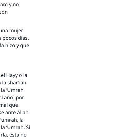
ram y no
 con
 una mujer
s pocos días.
la hizo y que
el Hayy o la
la shar’iah.
y la ‘Umrah
el año] por
imal que
se ante Allah
‘umrah, la
 la ‘Umrah. Si
rla, ésta no