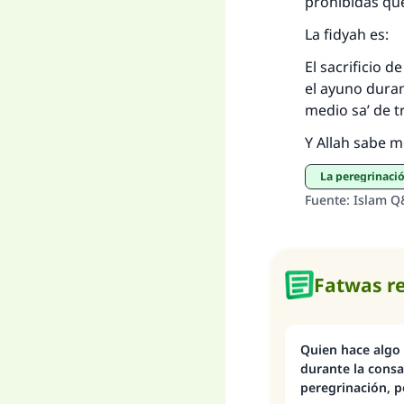
prohibidas que
La fidyah es:
El sacrificio 
el ayuno duran
medio sa’ de t
Y Allah sabe m
La peregrinac
Fuente
:
Islam Q
Fatwas r
Quien hace algo
durante la consa
peregrinación, p