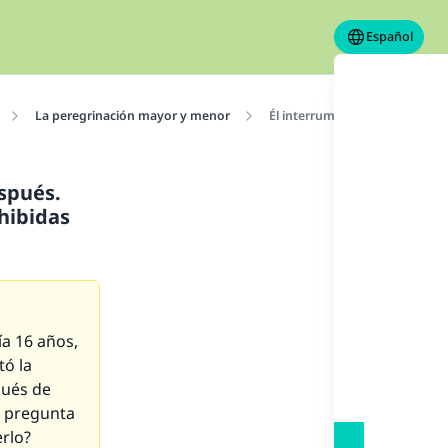
Español
La peregrinación mayor y menor
Él interrumpió su ‘umrah y la
spués.
hibidas
a 16 años,
tó la
pués de
u pregunta
erlo?