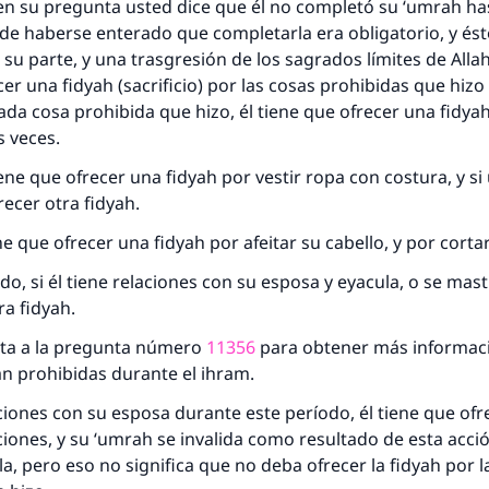
Contribuir
en su pregunta usted dice que él no completó su ‘umrah ha
e haberse enterado que completarla era obligatorio, y ést
 su parte, y una trasgresión de los sagrados límites de Allah
cer una fidyah (sacrificio) por las cosas prohibidas que hiz
ada cosa prohibida que hizo, él tiene que ofrecer una fidyah,
 veces.
iene que ofrecer una fidyah por vestir ropa con costura, y s
recer otra fidyah.
ne que ofrecer una fidyah por afeitar su cabello, y por corta
, si él tiene relaciones con su esposa y eyacula, o se mastu
ra fidyah.
sta a la pregunta número
11356
para obtener más informaci
n prohibidas durante el ihram.
laciones con su esposa durante este período, él tiene que ofr
ciones, y su ‘umrah se invalida como resultado de esta acción
a, pero eso no significa que no deba ofrecer la fidyah por l