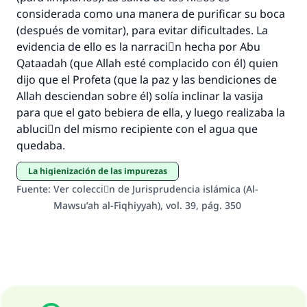
considerada como una manera de purificar su boca
Profeta ﷺ dijo:
(después de vomitar), para evitar dificultades. La
"Una persona que orienta a otros a hacer el
evidencia de ello es la narraciَn hecha por Abu
bien obtendrá la misma recompensa que
Qataadah (que Allah esté complacido con él) quien
aquellos que lo realicen."
dijo que el Profeta (que la paz y las bendiciones de
(MUSLIM, 1893)
Allah desciendan sobre él) solía inclinar la vasija
para que el gato bebiera de ella, y luego realizaba la
abluciَn del mismo recipiente con el agua que
Contribuir
quedaba.
La higienización de las impurezas
Fuente
:
Ver colecciَn de Jurisprudencia islámica (Al-
Mawsu’ah al-Fiqhiyyah), vol. 39, pág. 350