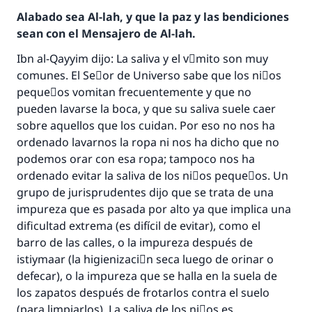
Alabado sea Al-lah, y que la paz y las bendiciones
sean con el Mensajero de Al-lah.
Ibn al-Qayyim dijo: La saliva y el vَmito son muy
comunes. El Seٌor de Universo sabe que los niٌos
pequeٌos vomitan frecuentemente y que no
pueden lavarse la boca, y que su saliva suele caer
sobre aquellos que los cuidan. Por eso no nos ha
ordenado lavarnos la ropa ni nos ha dicho que no
podemos orar con esa ropa; tampoco nos ha
ordenado evitar la saliva de los niٌos pequeٌos. Un
grupo de jurisprudentes dijo que se trata de una
impureza que es pasada por alto ya que implica una
dificultad extrema (es difícil de evitar), como el
La respuesta no. 110845 salvó un
barro de las calles, o la impureza después de
istiymaar (la higienizaciَn seca luego de orinar o
matrimonio.
defecar), o la impureza que se halla en la suela de
los zapatos después de frotarlos contra el suelo
Desde la Q hasta la A, su contribución ayuda a
IslamQA.
(para limpiarlos). La saliva de los niٌos es