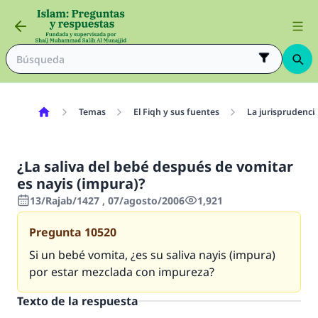
Temas
El Fiqh y sus fuentes
La jurisprudenci
¿La saliva del bebé después de vomitar
es nayis (impura)?
13/Rajab/1427 , 07/agosto/2006
1,921
Pregunta
10520
Si un bebé vomita, ¿es su saliva
nayis
(impura)
por estar mezclada con impureza?
Texto de la respuesta