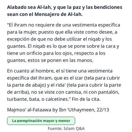
Alabado sea Al-lah, y que la paz y las bendiciones
sean con el Mensajero de Al-lah.
“El ihram no requiere de una vestimenta específica
para la mujer, puesto que ella viste como desee, a
excepción de que no debe utilizar el niqab y los
guantes. El niqab es lo que se pone sobre la cara y
tiene un orificio para los ojos, respecto a los
La respuesta no. 110845 salvó un
guantes, estos se ponen en las manos.
matrimonio.
En cuanto al hombre, el sí tiene una vestimenta
específica del ihram, que es el izar (tela para cubrir
Desde la Q hasta la A, su contribución ayuda a
IslamQA.
la parte de abajo) y el rida' (tela para cubrir la parte
de arriba), no se viste con camisa, ni con pantalón,
Profeta ﷺ dijo:
turbante, bata, o calcetines.” Fin de la cita.
"Una persona que orienta a otros a hacer el
bien obtendrá la misma recompensa que
Majmoo’ al-Fataawa by Ibn ‘Uthaymeen
, 22/13
aquellos que lo realicen."
La peregrinación mayor y menor
(MUSLIM, 1893)
Fuente
:
Islam Q&A