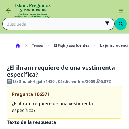
Temas
El Fiqh y sus fuentes
La jurisprudenci
¿El ihram requiere de una vestimenta
específica?
18/Dhu al-Hijjah/1430 , 05/diciembre/2009
6,872
Pregunta
106571
¿El ihram requiere de una vestimenta
específica?
Texto de la respuesta