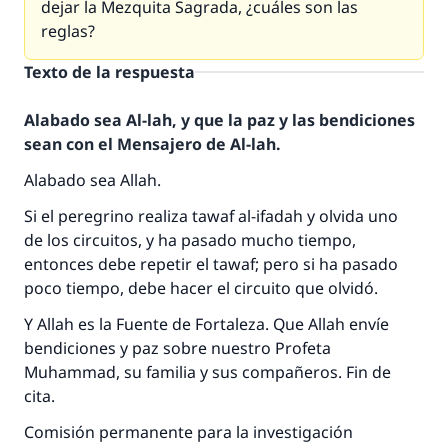
dejar la Mezquita Sagrada, ¿cuáles son las
reglas?
Texto de la respuesta
Alabado sea Al-lah, y que la paz y las bendiciones
sean con el Mensajero de Al-lah.
Alabado sea Allah.
Si el peregrino realiza tawaf al-ifadah y olvida uno
de los circuitos, y ha pasado mucho tiempo,
entonces debe repetir el tawaf; pero si ha pasado
La respuesta no. 110845 salvó un
poco tiempo, debe hacer el circuito que olvidó.
matrimonio.
Y Allah es la Fuente de Fortaleza. Que Allah envíe
bendiciones y paz sobre nuestro Profeta
Desde la Q hasta la A, su contribución ayuda a
Muhammad, su familia y sus compañeros. Fin de
IslamQA.
cita.
Profeta ﷺ dijo:
Comisión permanente para la investigación
"Una persona que orienta a otros a hacer el