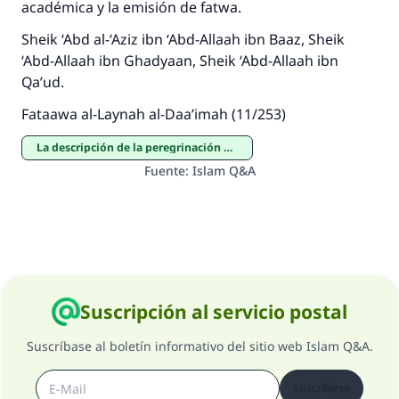
académica y la emisión de fatwa.
bien obtendrá la misma recompensa que
aquellos que lo realicen."
Sheik ‘Abd al-‘Aziz ibn ‘Abd-Allaah ibn Baaz, Sheik
‘Abd-Allaah ibn Ghadyaan, Sheik ‘Abd-Allaah ibn
(MUSLIM, 1893)
Qa’ud.
Fataawa al-Laynah al-Daa’imah (11/253)
Contribuir
La descripción de la peregrinación mayor y menor
Fuente
:
Islam Q&A
Suscripción al servicio postal
Suscríbase al boletín informativo del sitio web Islam Q&A.
Suscribirse