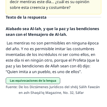
decir mentiras este día… ¿cuál es su opinión
sobre esta creencia y costumbre?
Texto de la respuesta
Alabado sea Al-lah, y que la paz y las bendiciones
sean con el Mensajero de Al-lah.
La respuesta no. 110845 salvó un
Las mentiras no son permisibles en ninguna época
matrimonio.
del año. Y no es permisible imitar las costumbres
inventadas de los incrédulos ni ser como ellos, en
Desde la Q hasta la A, su contribución ayuda a
este día ni en ningún otro, porque el Profeta (que la
IslamQA.
paz y las bendiciones de Allah sean con él) dijo:
Profeta ﷺ dijo:
“Quien imita a un pueblo, es uno de ellos”.
"Una persona que orienta a otros a hacer el
bien obtendrá la misma recompensa que
Las equivocaciones de la lengua
aquellos que lo realicen."
Fuente
:
De los Dictámenes Jurídicos del shéij Sálih Fawzán
en ash-Shaqá'iq Magazine, No. 32, Sáfar
(MUSLIM, 1893)