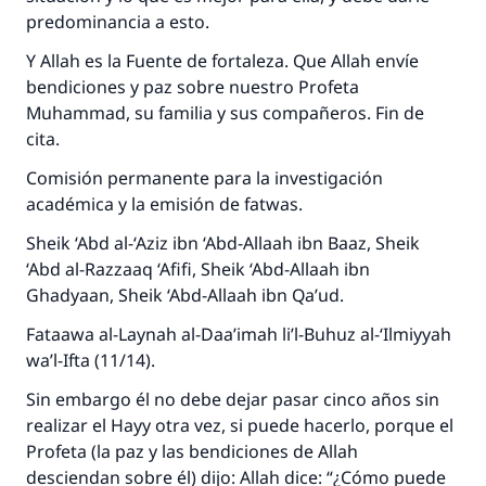
predominancia a esto.
Y Allah es la Fuente de fortaleza. Que Allah envíe
La respuesta no. 110845 salvó un
bendiciones y paz sobre nuestro Profeta
Muhammad, su familia y sus compañeros. Fin de
matrimonio.
cita.
Desde la Q hasta la A, su contribución ayuda a
Comisión permanente para la investigación
IslamQA.
académica y la emisión de fatwas.
Profeta ﷺ dijo:
Sheik ‘Abd al-‘Aziz ibn ‘Abd-Allaah ibn Baaz, Sheik
"Una persona que orienta a otros a hacer el
‘Abd al-Razzaaq ‘Afifi, Sheik ‘Abd-Allaah ibn
bien obtendrá la misma recompensa que
Ghadyaan, Sheik ‘Abd-Allaah ibn Qa’ud.
aquellos que lo realicen."
Fataawa al-Laynah al-Daa’imah li’l-Buhuz al-‘Ilmiyyah
(MUSLIM, 1893)
wa’l-Ifta (11/14).
Sin embargo él no debe dejar pasar cinco años sin
Contribuir
realizar el Hayy otra vez, si puede hacerlo, porque el
Profeta (la paz y las bendiciones de Allah
desciendan sobre él) dijo: Allah dice: “¿Cómo puede