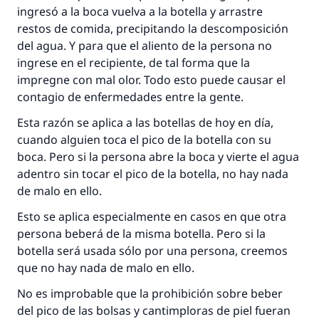
Desde la Q hasta la A, su contribución ayuda a
ingresó a la boca vuelva a la botella y arrastre
IslamQA.
restos de comida, precipitando la descomposición
del agua. Y para que el aliento de la persona no
Profeta ﷺ dijo:
ingrese en el recipiente, de tal forma que la
"Una persona que orienta a otros a hacer el
bien obtendrá la misma recompensa que
impregne con mal olor. Todo esto puede causar el
aquellos que lo realicen."
contagio de enfermedades entre la gente.
(MUSLIM, 1893)
Esta razón se aplica a las botellas de hoy en día,
cuando alguien toca el pico de la botella con su
boca. Pero si la persona abre la boca y vierte el agua
Contribuir
adentro sin tocar el pico de la botella, no hay nada
de malo en ello.
Esto se aplica especialmente en casos en que otra
persona beberá de la misma botella. Pero si la
botella será usada sólo por una persona, creemos
que no hay nada de malo en ello.
No es improbable que la prohibición sobre beber
del pico de las bolsas y cantimploras de piel fueran