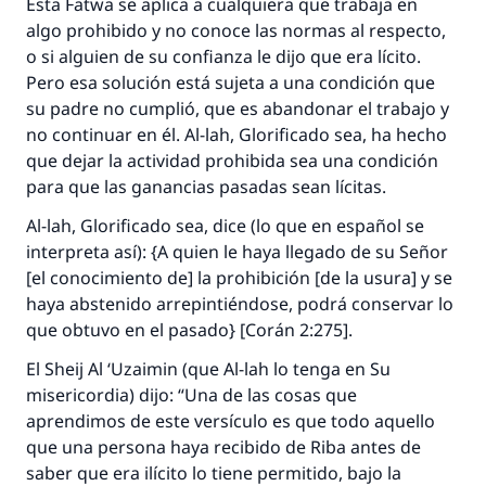
Esta
Fatwa
se aplica a cualquiera que trabaja en
algo prohibido y no conoce las normas al respecto,
o si alguien de su confianza le dijo que era lícito.
Pero esa solución está sujeta a una condición que
su padre no cumplió, que es abandonar el trabajo y
no continuar en él. Al-lah, Glorificado sea, ha hecho
que dejar la actividad prohibida sea una condición
para que las ganancias pasadas sean lícitas.
Al-lah, Glorificado sea, dice (lo que en español se
interpreta así): {A quien le haya llegado de su Señor
[el conocimiento de] la prohibición [de la usura] y se
haya abstenido arrepintiéndose, podrá conservar lo
que obtuvo en el pasado} [Corán 2:275].
El
Sheij
Al ‘Uzaimin (que Al-lah lo tenga en Su
misericordia) dijo: “Una de las cosas que
aprendimos de este versículo es que todo aquello
que una persona haya recibido de
Riba
antes de
saber que era ilícito lo tiene permitido, bajo la