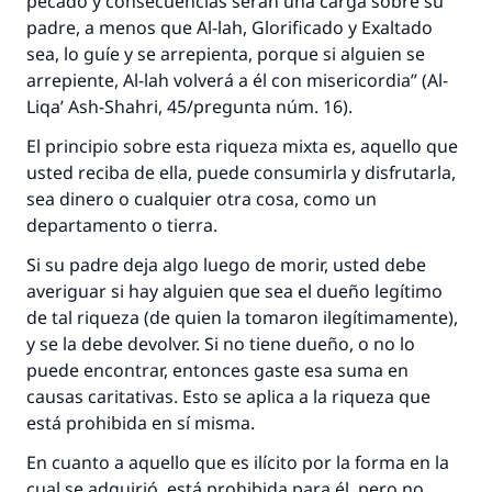
pecado y consecuencias serán una carga sobre su
padre, a menos que Al-lah, Glorificado y Exaltado
sea, lo guíe y se arrepienta, porque si alguien se
arrepiente, Al-lah volverá a él con misericordia” (
Al-
Liqa’ Ash-Shahri,
45/pregunta núm. 16).
El principio sobre esta riqueza mixta es, aquello que
usted reciba de ella, puede consumirla y disfrutarla,
sea dinero o cualquier otra cosa, como un
departamento o tierra.
Si su padre deja algo luego de morir, usted debe
averiguar si hay alguien que sea el dueño legítimo
de tal riqueza (de quien la tomaron ilegítimamente),
y se la debe devolver. Si no tiene dueño, o no lo
puede encontrar, entonces gaste esa suma en
causas caritativas. Esto se aplica a la riqueza que
está prohibida en sí misma.
En cuanto a aquello que es ilícito por la forma en la
cual se adquirió, está prohibida para él, pero no