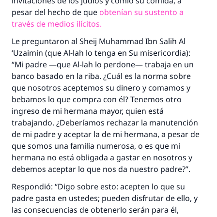
invitaciones de los judíos y comió su comida, a
(MUSLIM, 1893)
pesar del hecho de que
obtenían su sustento a
través de medios ilícitos.
Contribuir
Le preguntaron al
Sheij
Muhammad Ibn Salih Al
‘Uzaimin (que Al-lah lo tenga en Su misericordia):
“Mi padre —que Al-lah lo perdone— trabaja en un
banco basado en la
riba
. ¿Cuál es la norma sobre
que nosotros aceptemos su dinero y comamos y
bebamos lo que compra con él? Tenemos otro
ingreso de mi hermana mayor, quien está
trabajando. ¿Deberíamos rechazar la manutención
de mi padre y aceptar la de mi hermana, a pesar de
que somos una familia numerosa, o es que mi
hermana no está obligada a gastar en nosotros y
debemos aceptar lo que nos da nuestro padre?”.
Respondió: “Digo sobre esto: acepten lo que su
padre gasta en ustedes; pueden disfrutar de ello, y
las consecuencias de obtenerlo serán para él,