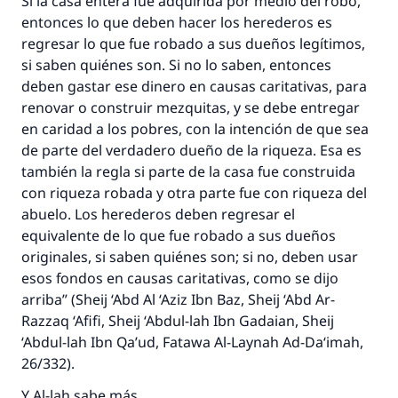
Si la casa entera fue adquirida por medio del robo,
entonces lo que deben hacer los herederos es
regresar lo que fue robado a sus dueños legítimos,
si saben quiénes son. Si no lo saben, entonces
deben gastar ese dinero en causas caritativas, para
renovar o construir mezquitas, y se debe entregar
en caridad a los pobres, con la intención de que sea
de parte del verdadero dueño de la riqueza. Esa es
también la regla si parte de la casa fue construida
con riqueza robada y otra parte fue con riqueza del
abuelo. Los herederos deben regresar el
equivalente de lo que fue robado a sus dueños
originales, si saben quiénes son; si no, deben usar
esos fondos en causas caritativas, como se dijo
arriba” (
Sheij
‘Abd Al ‘Aziz Ibn Baz,
Sheij
‘Abd Ar-
Razzaq ‘Afifi,
Sheij
‘Abdul-lah Ibn Gadaian,
Sheij
‘Abdul-lah Ibn Qa’ud,
Fatawa Al-Laynah Ad-Da‘imah
,
26/332).
Y Al-lah sabe más.