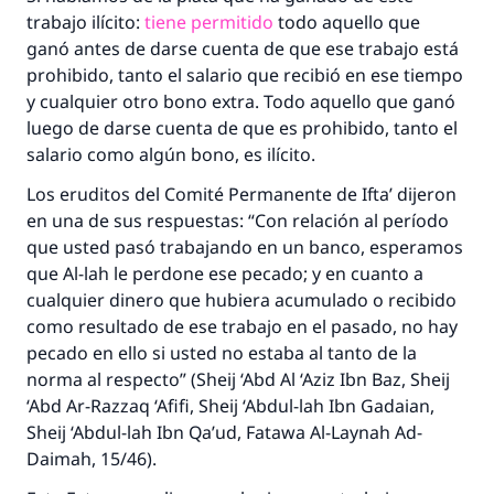
trabajo ilícito:
tiene permitido
todo aquello que
ganó antes de darse cuenta de que ese trabajo está
prohibido, tanto el salario que recibió en ese tiempo
y cualquier otro bono extra. Todo aquello que ganó
luego de darse cuenta de que es prohibido, tanto el
salario como algún bono, es ilícito.
Los eruditos del Comité Permanente de
Ifta’
dijeron
en una de sus respuestas: “Con relación al período
que usted pasó trabajando en un banco, esperamos
que Al-lah le perdone ese pecado; y en cuanto a
cualquier dinero que hubiera acumulado o recibido
como resultado de ese trabajo en el pasado, no hay
pecado en ello si usted no estaba al tanto de la
norma al respecto” (
Sheij
‘Abd Al ‘Aziz Ibn Baz,
Sheij
‘Abd Ar-Razzaq ‘Afifi,
Sheij
‘Abdul-lah Ibn Gadaian,
Sheij
‘Abdul-lah Ibn Qa’ud,
Fatawa Al-Laynah Ad-
Daimah
, 15/46).