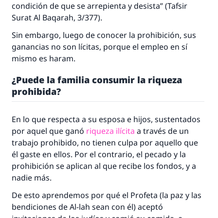
condición de que se arrepienta y desista” (
Tafsir
Surat Al Baqarah
, 3/377).
Sin embargo, luego de conocer la prohibición, sus
ganancias no son lícitas, porque el empleo en sí
mismo es
haram
.
¿Puede la familia consumir la riqueza
prohibida?
La respuesta no. 110845 salvó un
En lo que respecta a su esposa e hijos, sustentados
matrimonio.
por aquel que ganó
riqueza ilícita
a través de un
trabajo prohibido, no tienen culpa por aquello que
Desde la Q hasta la A, su contribución ayuda a
él gaste en ellos. Por el contrario, el pecado y la
IslamQA.
prohibición se aplican al que recibe los fondos, y a
Profeta ﷺ dijo:
nadie más.
"Una persona que orienta a otros a hacer el
bien obtendrá la misma recompensa que
De esto aprendemos por qué el Profeta (la paz y las
aquellos que lo realicen."
bendiciones de Al-lah sean con él) aceptó