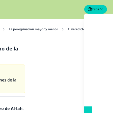
Español
La peregrinación mayor y menor
El veredicto de la peregrinac
po de la
mes de la
o de Al-lah.