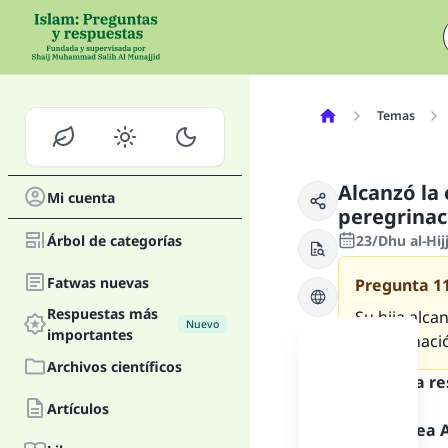
Temas
Alcanzó la 
Mi cuenta
peregrinac
Árbol de categorías
23/Dhu al-Hij
Fatwas nuevas
Pregunta
1
Respuestas más
Su hija alca
Nuevo
importantes
peregrinaci
Archivos científicos
Texto de la r
Artículos
Alabado sea Al