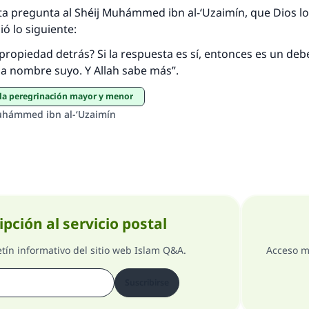
respuesta no. 110845 salvó un matrimo
a pregunta al Shéij Muhámmed ibn al-‘Uzaimín, que Dios lo
ó lo siguiente:
esde la Q hasta la A, su contribución ayuda a IslamQ
propiedad detrás? Si la respuesta es sí, entonces es un deb
Profeta ﷺ dijo:
a nombre suyo. Y Allah sabe más”.
"Una persona que orienta a otros a hacer el bien obtendrá l
misma recompensa que aquellos que lo realicen."
e la peregrinación mayor y menor
uhámmed ibn al-‘Uzaimín
(MUSLIM, 1893)
Contribuir
ipción al servicio postal
etín informativo del sitio web Islam Q&A.
Acceso m
Suscribirse