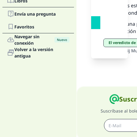
La 
Libros
Le pusimos est
quien respondi
Envía una pregunta
D
“¿Dejó alguna 
Favoritos
peregrinación 
Navegar sin
Nuevo
conexión
El veredicto d
Volver a la versión
Fuente
:
Shéij M
antigua
Suscr
Suscríbase al bol