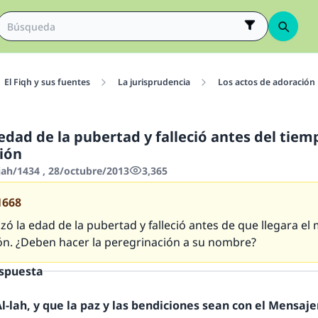
El Fiqh y sus fuentes
La jurisprudencia
Los actos de adoración
edad de la pubertad y falleció antes del tiem
ión
jah/1434 , 28/octubre/2013
3,365
1668
nzó la edad de la pubertad y falleció antes de que llegara el 
ón. ¿Deben hacer la peregrinación a su nombre?
espuesta
-lah, y que la paz y las bendiciones sean con el Mensajer