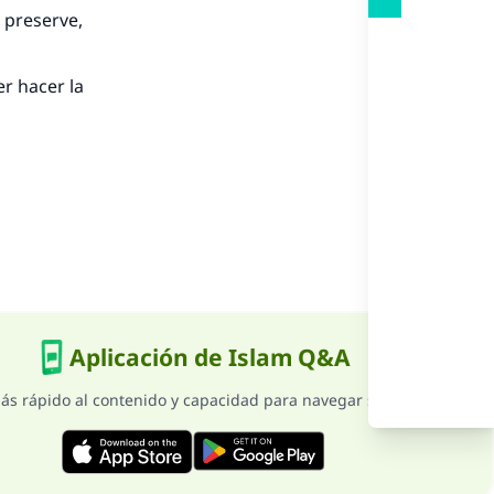
nio.
 preserve,
A.
er hacer la
a
Aplicación de Islam Q&A
ás rápido al contenido y capacidad para navegar sin internet