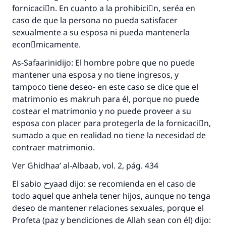
fornicaciَn. En cuanto a la prohibiciَn, seréa en
caso de que la persona no pueda satisfacer
sexualmente a su esposa ni pueda mantenerla
econَmicamente.
As-Safaarinidijo: El hombre pobre que no puede
La respuesta no. 110845 salvó un
mantener una esposa y no tiene ingresos, y
tampoco tiene deseo- en este caso se dice que el
matrimonio.
matrimonio es makruh para él, porque no puede
costear el matrimonio y no puede proveer a su
Desde la Q hasta la A, su contribución ayuda a
IslamQA.
esposa con placer para protegerla de la fornicaciَn,
sumado a que en realidad no tiene la necesidad de
Profeta ﷺ dijo:
contraer matrimonio.
"Una persona que orienta a otros a hacer el
bien obtendrá la misma recompensa que
Ver Ghidhaa’ al-Albaab, vol. 2, pág. 434
aquellos que lo realicen."
El sabio حyaad dijo: se recomienda en el caso de
(MUSLIM, 1893)
todo aquel que anhela tener hijos, aunque no tenga
deseo de mantener relaciones sexuales, porque el
Profeta (paz y bendiciones de Allah sean con él) dijo: