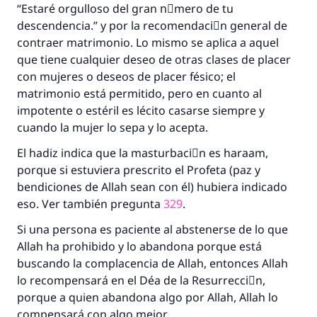
Contribuir
“Estaré orgulloso del gran nْmero de tu
descendencia.” y por la recomendaciَn general de
contraer matrimonio. Lo mismo se aplica a aquel
que tiene cualquier deseo de otras clases de placer
con mujeres o deseos de placer fésico; el
matrimonio está permitido, pero en cuanto al
impotente o estéril es lécito casarse siempre y
cuando la mujer lo sepa y lo acepta.
El hadiz indica que la masturbaciَn es haraam,
porque si estuviera prescrito el Profeta (paz y
bendiciones de Allah sean con él) hubiera indicado
eso. Ver también pregunta
329
.
Si una persona es paciente al abstenerse de lo que
Allah ha prohibido y lo abandona porque está
buscando la complacencia de Allah, entonces Allah
lo recompensará en el Déa de la Resurrecciَn,
porque a quien abandona algo por Allah, Allah lo
compensará con algo mejor.