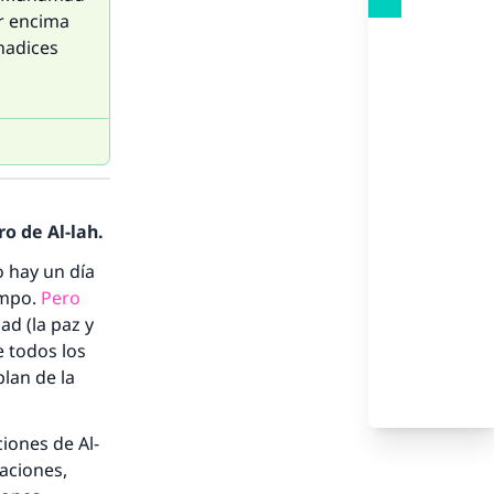
or encima
hadices
o de Al-lah.
o hay un día
empo.
Pero
ad (la paz y
e todos los
lan de la
ciones de Al-
naciones,