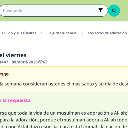
El Fiqh y sus fuentes
La jurisprudencia
Los actos de adoración
el viernes
447 , 08/abril/2026
63
2309
 la semana consideran ustedes el más santo y su día de de
 la respuesta
rse que toda la vida de un musulmán es adoración a Al-lah;
 para la adoración, porque el musulmán adora a Al-lah todo
día que Al-lah hizo especial para esta
Ummah
, la nación 