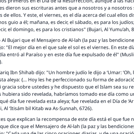
os primeros en el Día de la Resurrección, aunque a las nac
les dieron sus escrituras antes que a nosotros y a nosotros
de ellos. Y este, el viernes, es el día acerca del cual ellos 
nos guio a él; mañana, es decir, el sábado, es para los judíos;
ir, el domingo, es para los cristianos" (Bujari,
Al Yumu’ah
, 
Al Bujari que el Mensajero de Al-lah (la paz y las bendicione
jo: "El mejor día en el que sale el sol es el viernes. En este d
día entró al Paraíso y en este día fue expulsado de él" (Musl
).
riq Ibn Shihab dijo: "Un hombre judío le dijo a ‘Umar: ‘Oh, l
esta aleya: {… Hoy les he perfeccionado su forma de adoraci
gracia sobre ustedes y he dispuesto que el Islam sea su re
os hubiera sido revelada, habríamos tomado ese día como 
 qué día fue revelada esta aleya; fue revelada en el Día de
‘A
i,
Al ‘Itisám bil Kitab wa As-Sunnah
, 6726).
ces
que explican la recompensa de este día está el que fue 
que dice que el Mensajero de Al-lah (la paz y las bendiciones
ijo: "Cada una de las cinco oraciones diarias, y de una oraci