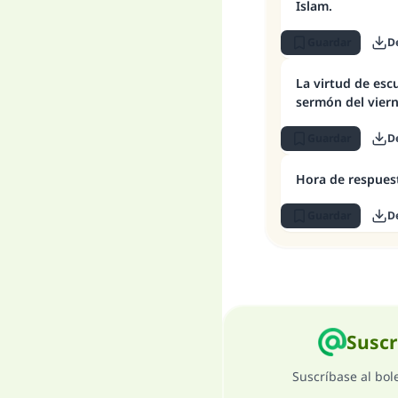
Islam.
Guardar
D
La virtud de esc
sermón del vier
Guardar
D
Hora de respuest
Guardar
D
Suscr
Suscríbase al bol