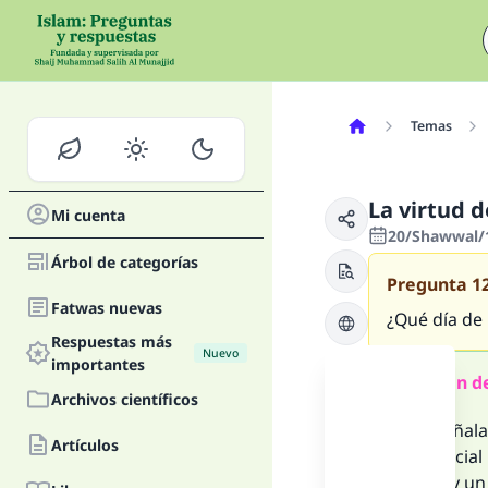
Temas
La virtud d
Mi cuenta
20/Shawwal/1
Árbol de categorías
Pregunta
1
Fatwas nuevas
¿Qué día de
Respuestas más
Nuevo
importantes
Resumen de
Archivos científicos
Debe señala
Artículos
día especial
Pero hay un 