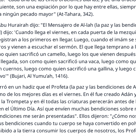
guiente, son una expiación por lo que hay entre ellas, siemp
 ningún pecado mayor" (
At-Tahara
, 342).
bu Hurairah dijo: "El Mensajero de Al-lah (la paz y las bendi
l) dijo: 'Cuando llega el viernes, en cada puerta de la mezqu
gistran a los primeros en llegar. Luego, cuando el
imám
se 
bros y vienen a escuchar el sermón. El que llega temprano a 
o quien sacrificó un camello, luego los que vienen después
 llegada, son como quien sacrificó una vaca, luego como qui
respuesta no. 110845 salvó un matrimo
 cuernos, luego como quien sacrificó una gallina, y luego
vo'" (Bujari,
Al Yumu’ah
, 1416).
esde la Q hasta la A, su contribución ayuda a IslamQ
rró en un
hadiz
que el Profeta (la paz y las bendiciones de A
Profeta ﷺ dijo:
Uno de los mejores días es el viernes. En él fue creado Adán 
"Una persona que orienta a otros a hacer el bien obtendrá l
á la Trompeta y en él todas las criaturas perecerán antes de 
misma recompensa que aquellos que lo realicen."
n el Último Día. Así que envíen muchas bendiciones sobre m
(MUSLIM, 1893)
ndiciones me serán presentadas". Ellos dijeron: "¿Cómo no
s bendiciones cuando tu cuerpo se haya convertido en polvo
hibido a la tierra consumir los cuerpos de nosotros, los Pro