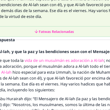
s bendiciones de Al-lah sean con él), y que Al-lah favoreció p
 demás días de la semana. Ese día es el viernes. Hay varios
e la virtud de este día.
Fatwas Relacionadas
espuesta
-lah, y que la paz y las bendiciones sean con el Mensajer
e que toda la
vida de un musulmán es adoración a Al-lah
; n
la adoración, porque el musulmán adora a Al-lah todo el ti
 Al-lah
hizo especial para esta
Ummah
, la nación de Muham
s de Al-lah sean con él), y que Al-lah favoreció por encima d
la semana. Ese día es el viernes. Hay varios
hadices
que hab
día, incluyendo los siguientes:
bu Hurairah dijo: “El Mensajero de Al-lah (la paz y las bendi
l) dijo: "Nosotros, los musulmanes, somos la última de las 