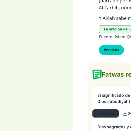
(narrado por A
At-Tarhíb
, núm
Y Al-lah sabe 
La oración del 
Fuente
:
Islam Q
Previous
Fatwas r
El significado d
Dios (‘ubudíyah)
Guardar
D
Días sagrados y 