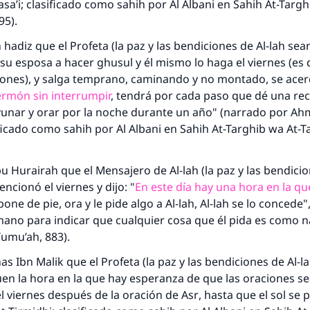
Contribuir
sa’i; clasificado como
sahih
por Al Albani en
Sahih At-Targh
95).
n
hadiz
que el Profeta (la paz y las bendiciones de Al-lah sean
 su esposa a hacer
ghusul
y él mismo lo haga el viernes (es 
ciones), y salga temprano, caminando y no montado, se ace
ermón sin interrumpir
, tendrá por cada paso que dé una r
ayunar y orar por la noche durante un año" (narrado por Ah
ificado como
sahih
por Al Albani en
Sahih At-Targhib wa At-T
u Hurairah que el Mensajero de Al-lah (la paz y las bendicio
ncionó el viernes y dijo: "
En este día hay una hora en la qu
ne de pie, ora y le pide algo a Al-lah, Al-lah se lo concede"
ano para indicar que cualquier cosa que él pida es como n
Yumu’ah
, 883).
as Ibn Malik que el Profeta (la paz y las bendiciones de Al-l
quen la hora en la que hay esperanza de que las oraciones s
l viernes después de la oración de
Asr
, hasta que el sol se