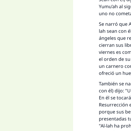
Yumu’ah
al si
uno no cometa
Se narró que A
lah sean con é
ángeles que re
cierran sus li
viernes es com
el orden de su
La 
un carnero con
ofreció un hue
D
También se na
con él) dijo: "
En él se tocar
Resurrección e
porque sus be
presentadas tu
"Al-lah ha pro