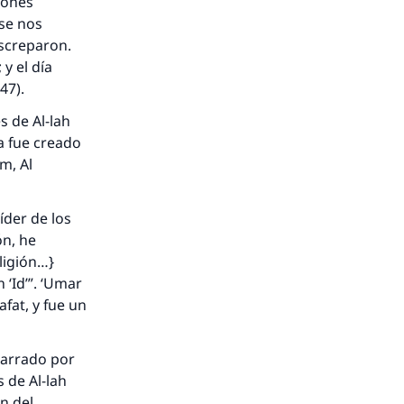
iones
 se nos
discreparon.
 y el día
847).
s de Al-lah
ía fue creado
im,
Al
íder de los
ón, he
ligión…}
un
‘Id
’”. ‘Umar
rafat
, y fue un
narrado por
 de Al-lah
ón del