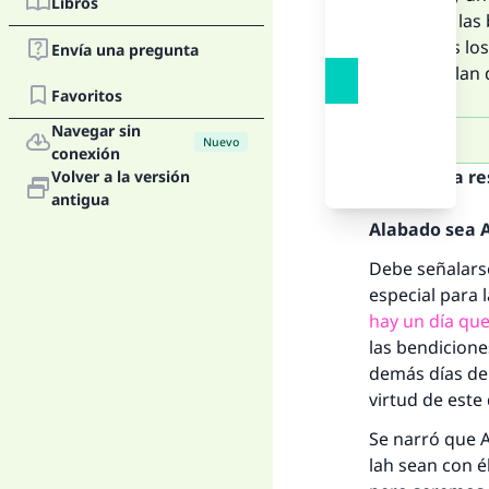
Libros
(la paz y la
de todos los
Envía una pregunta
que hablan d
Favoritos
Navegar sin
Nuevo
conexión
Texto de la r
Volver a la versión
antigua
Alabado sea Al
Debe señalars
especial para 
hay un día que
las bendicione
demás días de 
virtud de este 
Se narró que A
lah sean con é