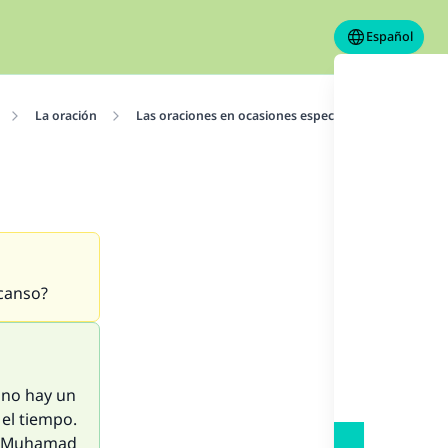
Español
La oración
Las oraciones en ocasiones especiales
La oraci
scanso?
 no hay un
 el tiempo.
de Muhamad