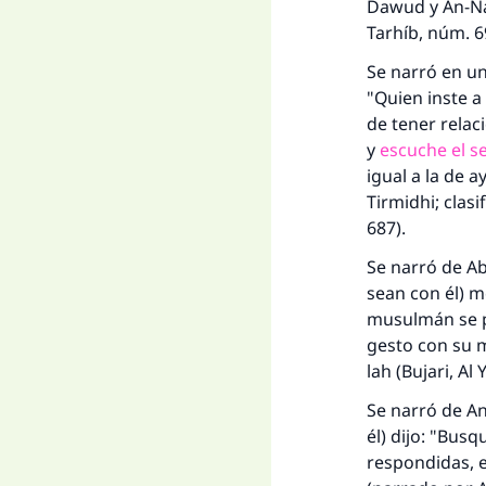
Dawud y An-Na
Tarhíb
, núm. 6
Se narró en u
"Quien inste a
de tener rela
y
escuche el s
igual a la de 
Tirmidhi; clas
687).
Se narró de Ab
sean con él) me
musulmán se po
gesto con su m
lah (Bujari,
Al 
Se narró de An
él) dijo: "Bus
respondidas, e