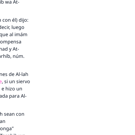
ib wa At-
 con él) dijo:
decir, luego
rque al
imám
ecompensa
mad y At-
arhíb
, núm.
nes de Al-lah
e
, si un siervo
, e hizo un
ada para Al-
ah sean con
ean
 ponga"