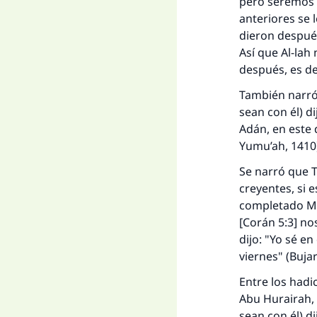
pero seremos l
anteriores se 
dieron después 
Así que Al-lah 
después, es dec
También narró 
sean con él) di
Adán, en este 
Yumu’ah
, 1410
Se narró que Ta
creyentes, si 
completado Mi 
[Corán 5:3] n
dijo: "Yo sé en
viernes" (Bujar
Entre los
hadi
Abu Hurairah, 
sean con él) d