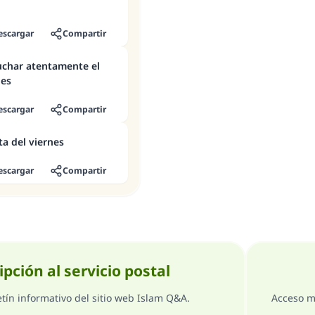
escargar
Compartir
uchar atentamente el
nes
escargar
Compartir
a del viernes
escargar
Compartir
ipción al servicio postal
etín informativo del sitio web Islam Q&A.
Acceso m