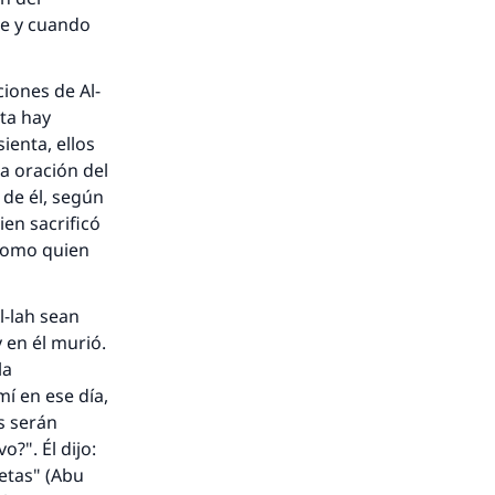
re y cuando
ciones de Al-
ita hay
sienta, ellos
la oración del
 de él, según
en sacrificó
nio.
 como quien
A.
l-lah sean
y en él murió.
a
la
í en ese día,
s serán
?". Él dijo:
fetas" (Abu