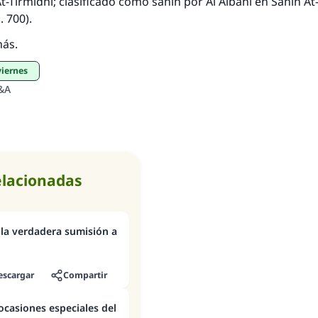
t-Tirmidhi; clasificado como
sahih
por Al Albani en
Sahih At
. 700).
más.
viernes
&A
elacionadas
e la verdadera sumisión a
escargar
Compartir
ocasiones especiales del