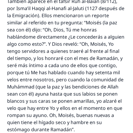
También aparece en el tafsir Ruh al-Baián (8/112),
por Isma’il Haqqi al-Hanafi al-Jaluti (1127 después de
la Emigración). Ellos mencionaron un reporte
similar al referido en tu pregunta: “Moisés (la paz
sea con él) dijo: “Oh, Dios, Tú me honras
hablándome directamente ¿Le concederás a alguien
algo como esto?”. Y Dios reveló: “Oh, Moisés, Yo
tengo servidores a quienes traeré al frente al final
del tiempo, y los honraré con el mes de Ramadán, y
seré más íntimo a cada uno de ellos que contigo,
porque tú Me has hablado cuando hay setenta mil
velos entre nosotros, pero cuando la comunidad de
Muhámmad (que la paz y las bendiciones de Allah
sean con él) ayuna hasta que sus labios se ponen
blancos y sus caras se ponen amarillas, yo alzaré el
velo que hay entre Yo y ellos en el momento en que
rompan su ayuno. Oh, Moisés, buenas nuevas a
quien tiene el hígado seco y hambre en su
estómago durante Ramadán”.