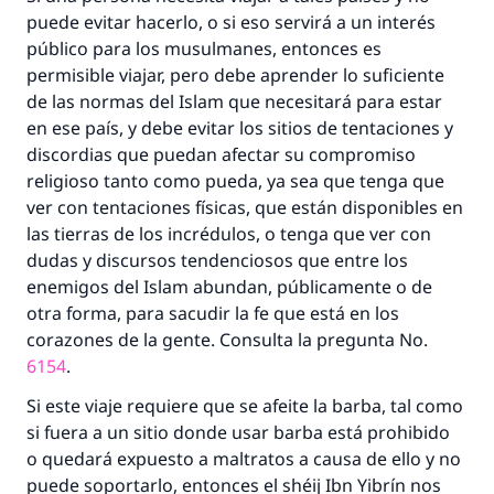
puede evitar hacerlo, o si eso servirá a un interés
público para los musulmanes, entonces es
permisible viajar, pero debe aprender lo suficiente
de las normas del Islam que necesitará para estar
en ese país, y debe evitar los sitios de tentaciones y
discordias que puedan afectar su compromiso
religioso tanto como pueda, ya sea que tenga que
ver con tentaciones físicas, que están disponibles en
las tierras de los incrédulos, o tenga que ver con
dudas y discursos tendenciosos que entre los
La respuesta no. 110845 salvó un
enemigos del Islam abundan, públicamente o de
otra forma, para sacudir la fe que está en los
matrimonio.
corazones de la gente. Consulta la pregunta No.
6154
.
Desde la Q hasta la A, su contribución ayuda a
IslamQA.
Si este viaje requiere que se afeite la barba, tal como
si fuera a un sitio donde usar barba está prohibido
Profeta ﷺ dijo:
o quedará expuesto a maltratos a causa de ello y no
"Una persona que orienta a otros a hacer el
puede soportarlo, entonces el shéij Ibn Yibrín nos
bien obtendrá la misma recompensa que