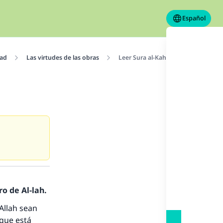
Español
dad
Las virtudes de las obras
Leer Sura al-Kahf el día viernes
o de Al-lah.
Allah sean
 que está