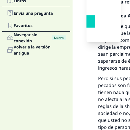
Libros
Texto de la r
Envía una pregunta
Alabado sea Al
Favoritos
El hecho de q
significa que 
Navegar sin
Nuevo
empresa, como
conexión
dirige la empr
Volver a la versión
antigua
sean parcialme
separarse de é
La 
ingresos hara
Pero si sus pe
D
pecados son fu
tienen nada qu
no afecta a la
reglas de la sh
sociedad o no,
que usted no s
tipo de person