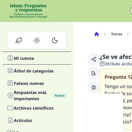
Temas
¿Se ve afe
Mi cuenta
29/Rabi al-th
Árbol de categorías
Pregunta
1
Fatwas nuevas
Tengo un so
Respuestas más
formar la s
Nuevo
importantes
sociedad, p
su patrimoni
Archivos científicos
obligatoria?
Artículos
de negocio?