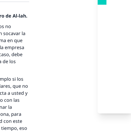
o de Al-lah.
os no
n socavar la
rma en que
 la empresa
caso, debe
 de los
nio.
mplo si los
A.
lares, que no
cta a usted y
a
o con las
nar la
sona, para
d con este
 tiempo, eso