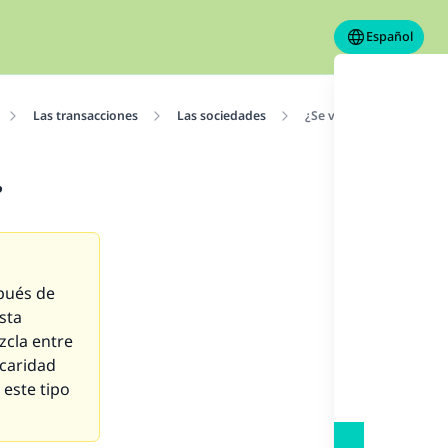
Español
Las transacciones
Las sociedades
¿Se ve afectada la soci
?
pués de
sta
zcla entre
 caridad
 este tipo