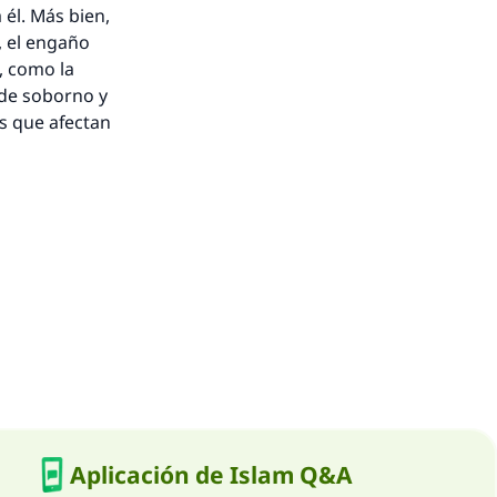
 él. Más bien,
, el engaño
, como la
 de soborno y
as que afectan
Aplicación de Islam Q&A