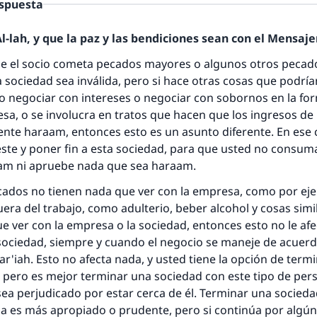
espuesta
-lah, y que la paz y las bendiciones sean con el Mensajer
ue el socio cometa pecados mayores o algunos otros pecad
la sociedad sea inválida, pero si hace otras cosas que podría
 negociar con intereses o negociar con sobornos en la fo
esa, o se involucra en tratos que hacen que los ingresos de
nte haraam, entonces esto es un asunto diferente. En ese 
ste y poner fin a esta sociedad, para que usted no consuma
respuesta no. 110845 salvó un matrimo
am ni apruebe nada que sea haraam.
cados no tienen nada que ver con la empresa, como por eje
esde la Q hasta la A, su contribución ayuda a IslamQ
era del trabajo, como adulterio, beber alcohol y cosas simi
e ver con la empresa o la sociedad, entonces esto no le afe
Profeta ﷺ dijo:
"Una persona que orienta a otros a hacer el bien obtendrá l
 sociedad, siempre y cuando el negocio se maneje de acuerd
misma recompensa que aquellos que lo realicen."
ar'iah. Esto no afecta nada, y usted tiene la opción de termi
 pero es mejor terminar una sociedad con este tipo de per
(MUSLIM, 1893)
ea perjudicado por estar cerca de él. Terminar una socieda
a es más apropiado o prudente, pero si continúa por algún