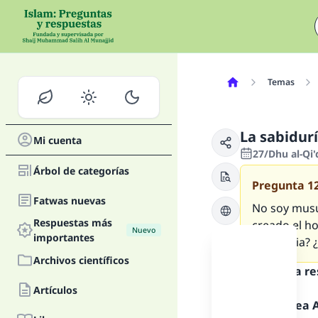
Temas
La sabidur
Mi cuenta
27/Dhu al-Qi
Árbol de categorías
Pregunta
1
Fatwas nuevas
No soy musu
Respuestas más
creado el ho
Nuevo
importantes
existencia? 
Archivos científicos
Texto de la r
Artículos
Alabado sea Al