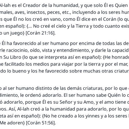
-lah es el Creador de la humanidad, y que solo Él es Quien
imales, aves, insectos, peces, etc., incluyendo a los seres h
s que Él no los creó en vano, como Él dice en el Corán (lo q
en español): {… No creé el cielo y la Tierra y todo cuanto exi
o un juego} [Corán 21:16].
 Él ha favorecido al ser humano por encima de todas las d
rle raciocinio, oído, vista y entendimiento, y darle la capaci
n Su Libro (lo que se interpreta así en español): {He honrado
e facilitado los medios para viajar por la tierra y por el mar,
do lo bueno y los he favorecido sobre muchas otras criatur
o al ser humano distinto de las demás criaturas, por lo que
respuesta no. 110845 salvó un matrimo
imiento, le ordenó adorarlo. El ser humano sabe Quién lo c
nó adorarlo, porque Él es su Señor y su Amo, y el amo tiene
esde la Q hasta la A, su contribución ayuda a IslamQ
os. Así, Al-lah creó a la humanidad para adorarlo, por lo que
eta así en español): {No he creado a los
yinnes
y a los sere
Profeta ﷺ dijo:
Me adoren} [Corán 51:56].
"Una persona que orienta a otros a hacer el bien obtendrá l