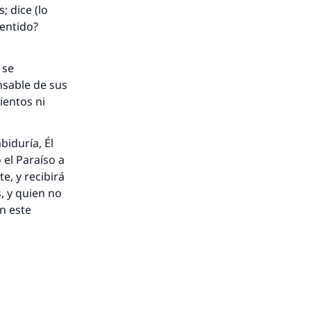
 dice (lo
sentido?
 se
nsable de sus
ientos ni
biduría, Él
 el Paraíso a
e, y recibirá
, y quien no
n este