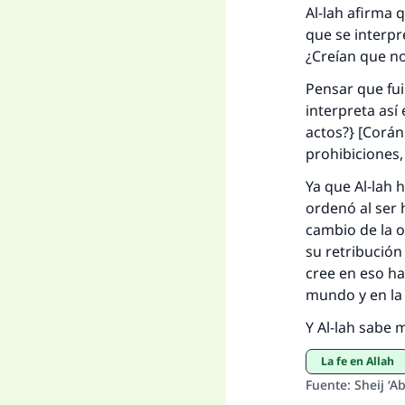
Al-lah afirma 
que se interpr
¿Creían que no
Pensar que fui
interpreta así
actos?} [Corán
prohibiciones,
Ya que Al-lah 
ordenó al ser h
cambio de la o
su retribución
cree en eso ha
mundo y en la 
Y Al-lah sabe 
La fe en Allah
Fuente
:
Sheij ‘