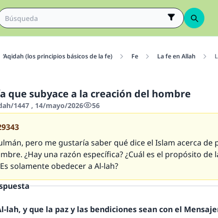
‘Aqidah (los principios básicos de la fe)
Fe
La fe en Allah
L
ía que subyace a la creación del hombre
'dah/1447 , 14/mayo/2026
56
29343
lmán, pero me gustaría saber qué dice el Islam acerca de 
mbre. ¿Hay una razón específica? ¿Cuál es el propósito de l
¿Es solamente obedecer a Al-lah?
espuesta
-lah, y que la paz y las bendiciones sean con el Mensajer