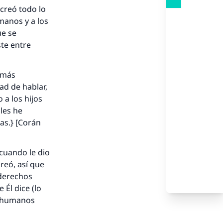
 creó todo lo
umanos y a los
ue se
ste entre
emás
dad de hablar,
 a los hijos
 les he
as.} [Corán
 cuando le dio
nio.
reó, así que
 derechos
A.
 Él dice (lo
s humanos
a