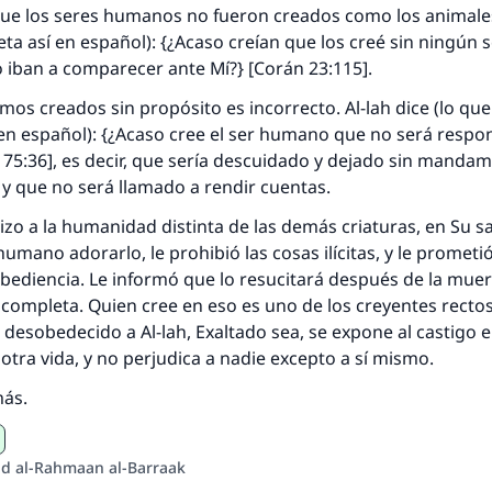
misma recompensa que aquellos que lo realicen."
que los seres humanos no fueron creados como los animales;
eta así en español): {¿Acaso creían que los creé sin ningún 
(MUSLIM, 1893)
 iban a comparecer ante Mí?} [Corán 23:115].
mos creados sin propósito es incorrecto. Al-lah dice (lo que
Contribuir
 en español): {¿Acaso cree el ser humano que no será respo
 75:36], es decir, que sería descuidado y dejado sin mandam
 y que no será llamado a rendir cuentas.
hizo a la humanidad distinta de las demás criaturas, en Su sa
umano adorarlo, le prohibió las cosas ilícitas, y le prometió
bediencia. Le informó que lo resucitará después de la muert
 completa. Quien cree en eso es uno de los creyentes rectos
 desobedecido a Al-lah, Exaltado sea, se expone al castigo e
otra vida, y no perjudica a nadie excepto a sí mismo.
más.
Abd al-Rahmaan al-Barraak