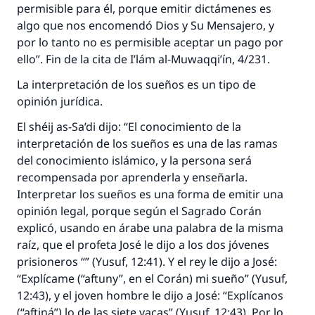
permisible para él, porque emitir dictámenes es
algo que nos encomendó Dios y Su Mensajero, y
por lo tanto no es permisible aceptar un pago por
ello”. Fin de la cita de I’lám al-Muwaqqi’ín, 4/231.
La interpretación de los sueños es un tipo de
opinión jurídica.
El shéij as-Sa’di dijo: “El conocimiento de la
interpretación de los sueños es una de las ramas
del conocimiento islámico, y la persona será
recompensada por aprenderla y enseñarla.
La respuesta no. 110845 salvó un
Interpretar los sueños es una forma de emitir una
matrimonio.
opinión legal, porque según el Sagrado Corán
explicó, usando en árabe una palabra de la misma
Desde la Q hasta la A, su contribución ayuda a
raíz, que el profeta José le dijo a los dos jóvenes
IslamQA.
prisioneros “” (Yusuf, 12:41). Y el rey le dijo a José:
“Explícame (“aftuny”, en el Corán) mi sueño” (Yusuf,
Profeta ﷺ dijo:
"Una persona que orienta a otros a hacer el
12:43), y el joven hombre le dijo a José: “Explícanos
bien obtendrá la misma recompensa que
(“aftiná”) lo de las siete vacas” (Yusuf, 12:43). Por lo