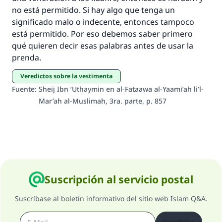
"Una persona que orienta a otros a hacer el
no está permitido. Si hay algo que tenga un
bien obtendrá la misma recompensa que
significado malo o indecente, entonces tampoco
aquellos que lo realicen."
está permitido. Por eso debemos saber primero
(MUSLIM, 1893)
qué quieren decir esas palabras antes de usar la
prenda.
Contribuir
Veredictos sobre la vestimenta
Fuente
:
Sheij Ibn ‘Uthaymin en al-Fataawa al-Yaami’ah li’l-
Mar’ah al-Muslimah, 3ra. parte, p. 857
Suscripción al servicio postal
Suscríbase al boletín informativo del sitio web Islam Q&A.
Suscribirse