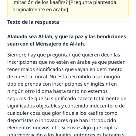
imitación de los kaafirs? [Pregunta planteada
originalmente en árabe]
Texto de la respuesta
Alabado sea Al-lah, y que la paz y las bendiciones
sean con el Mensajero de Al-lah.
Siempre hay que preguntar qué quieren decir las
inscripciones que no estén en árabe ya que pueden
tener malos significados que vayan en detrimento
de nuestra moral. No está permitido usar ningún
tipo de prenda con inscripciones en inglés ni en
La respuesta no. 110845 salvó un
ningún otro idioma hasta tanto no estemos
seguros de que su significado carece totalmente de
matrimonio.
significados objetables y contenido indecente, o de
cualquier cosa que glorifique a los kaafirs como
Desde la Q hasta la A, su contribución ayuda a
IslamQA.
deportistas o innovadores que han introducido
elementos nuevos, etc. Si existe algo que implica
Profeta ﷺ dijo:
una veneración a los kaafirs, entonces es haraam y