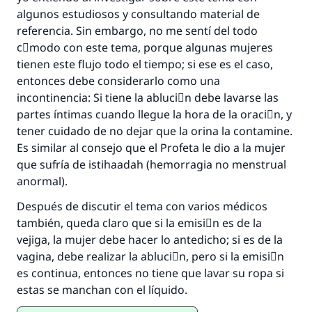
La respuesta no. 110845 salvó un
algunos estudiosos y consultando material de
matrimonio.
referencia. Sin embargo, no me sentí del todo
cَmodo con este tema, porque algunas mujeres
Desde la Q hasta la A, su contribución ayuda a
tienen este flujo todo el tiempo; si ese es el caso,
IslamQA.
entonces debe considerarlo como una
incontinencia: Si tiene la abluciَn debe lavarse las
Profeta ﷺ dijo:
"Una persona que orienta a otros a hacer el
partes íntimas cuando llegue la hora de la oraciَn, y
bien obtendrá la misma recompensa que
tener cuidado de no dejar que la orina la contamine.
aquellos que lo realicen."
Es similar al consejo que el Profeta le dio a la mujer
que sufría de istihaadah (hemorragia no menstrual
(MUSLIM, 1893)
anormal).
Después de discutir el tema con varios médicos
Contribuir
también, queda claro que si la emisiَn es de la
vejiga, la mujer debe hacer lo antedicho; si es de la
vagina, debe realizar la abluciَn, pero si la emisiَn
es continua, entonces no tiene que lavar su ropa si
estas se manchan con el líquido.