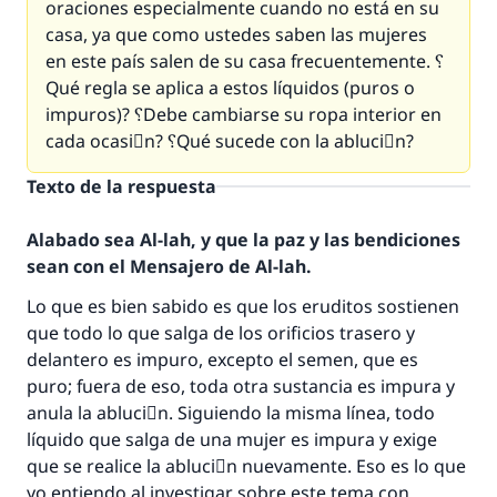
oraciones especialmente cuando no está en su
casa, ya que como ustedes saben las mujeres
en este país salen de su casa frecuentemente. ؟
Qué regla se aplica a estos líquidos (puros o
impuros)? ؟Debe cambiarse su ropa interior en
cada ocasiَn? ؟Qué sucede con la abluciَn?
Texto de la respuesta
Alabado sea Al-lah, y que la paz y las bendiciones
sean con el Mensajero de Al-lah.
Lo que es bien sabido es que los eruditos sostienen
que todo lo que salga de los orificios trasero y
delantero es impuro, excepto el semen, que es
puro; fuera de eso, toda otra sustancia es impura y
anula la abluciَn. Siguiendo la misma línea, todo
líquido que salga de una mujer es impura y exige
que se realice la abluciَn nuevamente. Eso es lo que
yo entiendo al investigar sobre este tema con