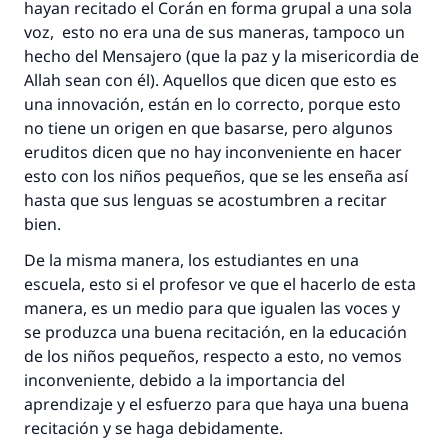
hayan recitado el Corán en forma grupal a una sola
voz, esto no era una de sus maneras, tampoco un
hecho del Mensajero (que la paz y la misericordia de
Allah sean con él). Aquellos que dicen que esto es
una innovación, están en lo correcto, porque esto
no tiene un origen en que basarse, pero algunos
eruditos dicen que no hay inconveniente en hacer
La respuesta no. 110845 salvó un
esto con los niños pequeños, que se les enseña así
matrimonio.
hasta que sus lenguas se acostumbren a recitar
bien.
Desde la Q hasta la A, su contribución ayuda a
De la misma manera, los estudiantes en una
IslamQA.
escuela, esto si el profesor ve que el hacerlo de esta
Profeta ﷺ dijo:
manera, es un medio para que igualen las voces y
"Una persona que orienta a otros a hacer el
se produzca una buena recitación, en la educación
bien obtendrá la misma recompensa que
de los niños pequeños, respecto a esto, no vemos
aquellos que lo realicen."
inconveniente, debido a la importancia del
(MUSLIM, 1893)
aprendizaje y el esfuerzo para que haya una buena
recitación y se haga debidamente.