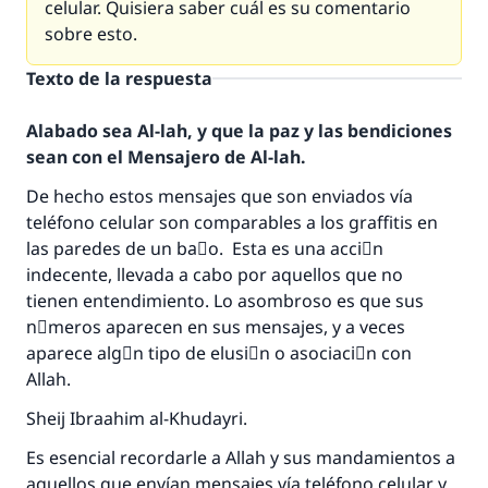
celular. Quisiera saber cuál es su comentario
sobre esto.
Texto de la respuesta
Alabado sea Al-lah, y que la paz y las bendiciones
sean con el Mensajero de Al-lah.
De hecho estos mensajes que son enviados vía
teléfono celular son comparables a los graffitis en
las paredes de un baٌo. Esta es una acciَn
indecente, llevada a cabo por aquellos que no
La respuesta no. 110845 salvó un
tienen entendimiento. Lo asombroso es que sus
matrimonio.
nْmeros aparecen en sus mensajes, y a veces
aparece algْn tipo de elusiَn o asociaciَn con
Desde la Q hasta la A, su contribución ayuda a
Allah.
IslamQA.
Sheij Ibraahim al-Khudayri.
Profeta ﷺ dijo:
"Una persona que orienta a otros a hacer el
Es esencial recordarle a Allah y sus mandamientos a
bien obtendrá la misma recompensa que
aquellos que envían mensajes vía teléfono celular y