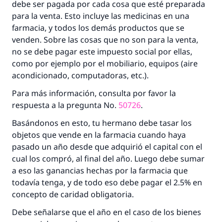
debe ser pagada por cada cosa que esté preparada
para la venta. Esto incluye las medicinas en una
farmacia, y todos los demás productos que se
La respuesta no. 110845 salvó un
venden. Sobre las cosas que no son para la venta,
matrimonio.
no se debe pagar este impuesto social por ellas,
como por ejemplo por el mobiliario, equipos (aire
Desde la Q hasta la A, su contribución ayuda a
acondicionado, computadoras, etc.).
IslamQA.
Para más información, consulta por favor la
Profeta ﷺ dijo:
respuesta a la pregunta No.
50726
.
"Una persona que orienta a otros a hacer el
bien obtendrá la misma recompensa que
Basándonos en esto, tu hermano debe tasar los
aquellos que lo realicen."
objetos que vende en la farmacia cuando haya
pasado un año desde que adquirió el capital con el
(MUSLIM, 1893)
cual los compró, al final del año. Luego debe sumar
a eso las ganancias hechas por la farmacia que
todavía tenga, y de todo eso debe pagar el 2.5% en
Contribuir
concepto de caridad obligatoria.
Debe señalarse que el año en el caso de los bienes