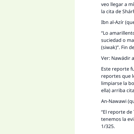
veo llegar a m
D
la cita de Shá
Ibn al-Azír (qu
“Lo amarillento
suciedad o man
(siwak)”. Fin de
Ver: Nawádir al
Este reporte fu
reportes que l
limpiarse la b
ella) arriba ci
An-Nawawi (que
“El reporte de
tenemos la evid
1/325.