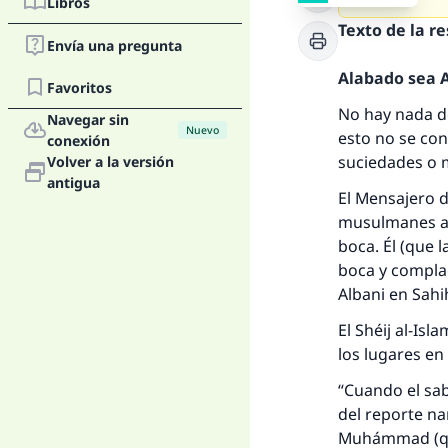
Libros
Texto de la r
Envía una pregunta
Alabado sea Al
Favoritos
No hay nada de
Navegar sin
Nuevo
esto no se con
conexión
suciedades o m
Volver a la versión
antigua
El Mensajero d
musulmanes a us
boca. Él (que l
boca y complac
Albani en Sahi
El Shéij al-Is
los lugares en
“Cuando el sab
del reporte na
La 
Muhámmad (que 