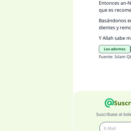
Entonces an-N
que es recomen
Basándonos en 
dientes y rem
Y Allah sabe m
Los adornos
Fuente
:
Islam Q
Suscr
Suscríbase al bol