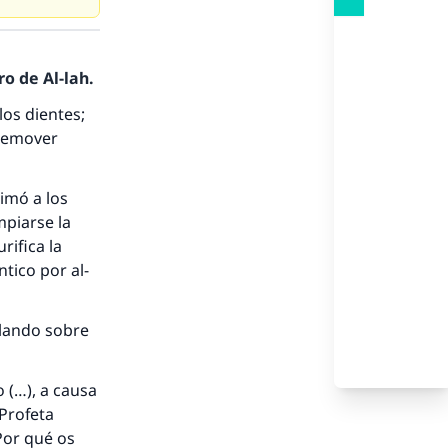
o de Al-lah.
los dientes;
 remover
nimó a los
mpiarse la
rifica la
tico por al-
ablando sobre
o (…), a causa
 Profeta
nio.
Por qué os