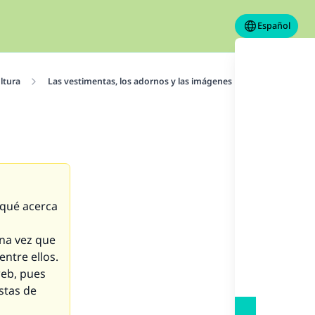
Español
ltura
Las vestimentas, los adornos y las imágenes
Los adornos
¿qué acerca
una vez que
ntre ellos.
web, pues
stas de