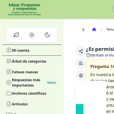
Tem
¿Es permis
Mi cuenta
08/Rabi al-th
Árbol de categorías
Pregunta
1
Fatwas nuevas
En nuestra l
Respuestas más
de quien tie
Nuevo
importantes
blanqueárse
se realizó e
Archivos científicos
Por favor, n
Artículos
las pregunt
usted, han 