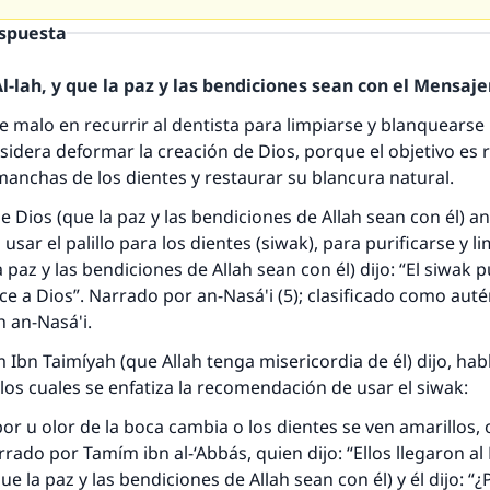
espuesta
-lah, y que la paz y las bendiciones sean con el Mensajer
 malo en recurrir al dentista para limpiarse y blanquearse 
sidera deformar la creación de Dios, porque el objetivo es
anchas de los dientes y restaurar su blancura natural.
e Dios (que la paz y las bendiciones de Allah sean con él) a
ar el palillo para los dientes (siwak), para purificarse y li
a paz y las bendiciones de Allah sean con él) dijo: “El siwak pu
e a Dios”. Narrado por an-Nasá'i (5); clasificado como autén
h an-Nasá'i.
lam Ibn Taimíyah (que Allah tenga misericordia de él) dijo, h
 los cuales se enfatiza la recomendación de usar el siwak:
or u olor de la boca cambia o los dientes se ven amarillos, 
rrado por Tamím ibn al-‘Abbás, quien dijo: “Ellos llegaron al
respuesta no. 110845 salvó un matrimo
la paz y las bendiciones de Allah sean con él) y él dijo: “¿