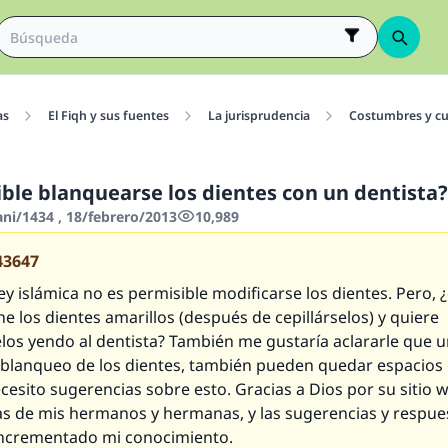
as
El Fiqh y sus fuentes
La jurisprudencia
Costumbres y cu
ible blanquearse los dientes con un dentista?
ani/1434 , 18/febrero/2013
10,989
43647
ey islámica no es permisible modificarse los dientes. Pero, 
ne los dientes amarillos (después de cepillárselos) y quiere
los yendo al dentista? También me gustaría aclararle que 
l blanqueo de los dientes, también pueden quedar espacios e
ecesito sugerencias sobre esto. Gracias a Dios por su sitio 
as de mis hermanos y hermanas, y las sugerencias y respue
incrementado mi conocimiento.