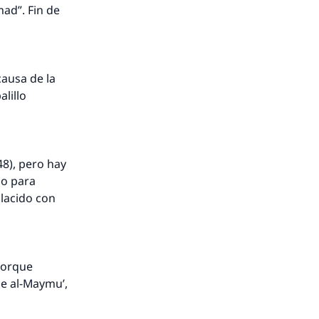
mad”. Fin de
A.
a
causa de la
lillo
48), pero hay
lo para
placido con
 porque
 de al-Maymu’,