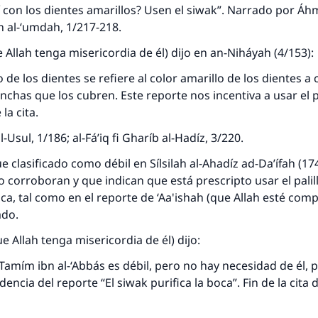
í con los dientes amarillos? Usen el siwak”. Narrado por Áh
esde la Q hasta la A, su contribución ayuda a IslamQ
rh al-‘umdah, 1/217-218.
Profeta ﷺ dijo:
e Allah tenga misericordia de él) dijo en an-Niháyah (4/153):
"Una persona que orienta a otros a hacer el bien obtendrá l
misma recompensa que aquellos que lo realicen."
 de los dientes se refiere al color amarillo de los dientes a 
chas que los cubren. Este reporte nos incentiva a usar el pa
(MUSLIM, 1893)
 la cita.
-Usul, 1/186; al-Fá’iq fi Gharíb al-Hadíz, 3/220.
Contribuir
e clasificado como débil en Sílsilah al-Ahadíz ad-Da’ífah (17
o corroboran y que indican que está prescripto usar el palil
oca, tal como en el reporte de ‘Aa'ishah (que Allah esté com
tado.
 Allah tenga misericordia de él) dijo:
 Tamím ibn al-‘Abbás es débil, pero no hay necesidad de él,
encia del reporte “El siwak purifica la boca”. Fin de la cita