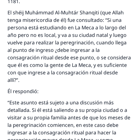
1181.
El shéij Muhámmad Al-Muhtár Shanqiti (que Allah
tenga misericordia de él) fue consultado: “Si una
persona está estudiando en La Meca a lo largo del
año pero no es local, y va a su ciudad natal y luego
vuelve para realizar la peregrinación, cuando llega
al punto de ingreso ¿debe ingresar a la
consagración ritual desde ese punto, o se considera
que él es como la gente de La Meca, y es suficiente
con que ingrese a la consagración ritual desde
allí?”.
La respuesta no. 110845 salvó un
Él respondió:
matrimonio.
“Este asunto está sujeto a una discusión más
detallada. Si él está saliendo a su propia ciudad o a
Desde la Q hasta la A, su contribución ayuda a
visitar a su propia familia antes de que los meses de
IslamQA.
la peregrinación comiencen, en este caso debe
Profeta ﷺ dijo:
ingresar a la consagración ritual para hacer la
"Una persona que orienta a otros a hacer el