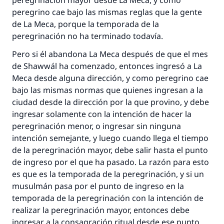
peregrinación mayor desde La Meca, y como
bien obtendrá la misma recompensa que
peregrino cae bajo las mismas reglas que la gente
aquellos que lo realicen."
de La Meca, porque la temporada de la
(MUSLIM, 1893)
peregrinación no ha terminado todavía.
Pero si él abandona La Meca después de que el mes
de Shawwál ha comenzado, entonces ingresó a La
Contribuir
Meca desde alguna dirección, y como peregrino cae
bajo las mismas normas que quienes ingresan a la
ciudad desde la dirección por la que provino, y debe
ingresar solamente con la intención de hacer la
peregrinación menor, o ingresar sin ninguna
intención semejante, y luego cuando llega el tiempo
de la peregrinación mayor, debe salir hasta el punto
de ingreso por el que ha pasado. La razón para esto
es que es la temporada de la peregrinación, y si un
musulmán pasa por el punto de ingreso en la
temporada de la peregrinación con la intención de
realizar la peregrinación mayor, entonces debe
ingresar a la consagración ritual desde ese punto.