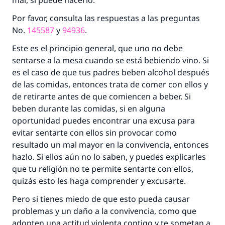
mal, si puede hacerlo.
"Una persona que orienta a otros a hacer el
bien obtendrá la misma recompensa que
Por favor, consulta las respuestas a las preguntas
aquellos que lo realicen."
No.
145587
y
94936
.
(MUSLIM, 1893)
Este es el principio general, que uno no debe
sentarse a la mesa cuando se está bebiendo vino. Si
es el caso de que tus padres beben alcohol después
Contribuir
de las comidas, entonces trata de comer con ellos y
de retirarte antes de que comiencen a beber. Si
beben durante las comidas, si en alguna
oportunidad puedes encontrar una excusa para
evitar sentarte con ellos sin provocar como
resultado un mal mayor en la convivencia, entonces
hazlo. Si ellos aún no lo saben, y puedes explicarles
que tu religión no te permite sentarte con ellos,
quizás esto les haga comprender y excusarte.
Pero si tienes miedo de que esto pueda causar
problemas y un daño a la convivencia, como que
adopten una actitud violenta contigo y te sometan a