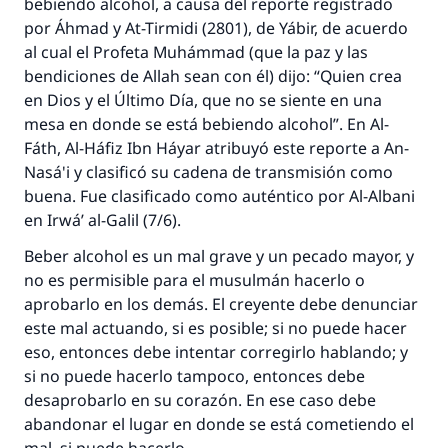
bebiendo alcohol, a causa del reporte registrado
por Áhmad y At-Tirmidi (2801), de Yábir, de acuerdo
al cual el Profeta Muhámmad (que la paz y las
bendiciones de Allah sean con él) dijo: “Quien crea
en Dios y el Último Día, que no se siente en una
mesa en donde se está bebiendo alcohol”. En Al-
Fáth, Al-Háfiz Ibn Háyar atribuyó este reporte a An-
Nasá'i y clasificó su cadena de transmisión como
buena. Fue clasificado como auténtico por Al-Albani
en Irwá’ al-Galil (7/6).
Beber alcohol es un mal grave y un pecado mayor, y
no es permisible para el musulmán hacerlo o
La respuesta no. 110845 salvó un
aprobarlo en los demás. El creyente debe denunciar
este mal actuando, si es posible; si no puede hacer
matrimonio.
eso, entonces debe intentar corregirlo hablando; y
si no puede hacerlo tampoco, entonces debe
Desde la Q hasta la A, su contribución ayuda a
desaprobarlo en su corazón. En ese caso debe
IslamQA.
abandonar el lugar en donde se está cometiendo el
Profeta ﷺ dijo: