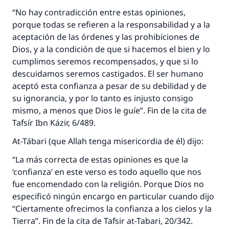
“No hay contradicción entre estas opiniones,
porque todas se refieren a la responsabilidad y a la
aceptación de las órdenes y las prohibiciones de
Dios, y a la condición de que si hacemos el bien y lo
La respuesta no. 110845 salvó un
cumplimos seremos recompensados, y que si lo
descuidamos seremos castigados. El ser humano
matrimonio.
aceptó esta confianza a pesar de su debilidad y de
su ignorancia, y por lo tanto es injusto consigo
Desde la Q hasta la A, su contribución ayuda a
IslamQA.
mismo, a menos que Dios le guíe”. Fin de la cita de
Tafsír Ibn Kázir, 6/489.
Profeta ﷺ dijo:
"Una persona que orienta a otros a hacer el
At-Tábari (que Allah tenga misericordia de él) dijo:
bien obtendrá la misma recompensa que
“La más correcta de estas opiniones es que la
aquellos que lo realicen."
‘confianza’ en este verso es todo aquello que nos
(MUSLIM, 1893)
fue encomendado con la religión. Porque Dios no
especificó ningún encargo en particular cuando dijo
“Ciertamente ofrecimos la confianza a los cielos y la
Contribuir
Tierra”. Fin de la cita de Tafsir at-Tabari, 20/342.