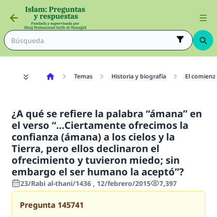
Temas
Historia y biografía
El comienzo
¿A qué se refiere la palabra “ámana” en
el verso “…Ciertamente ofrecimos la
confianza (ámana) a los cielos y la
Tierra, pero ellos declinaron el
ofrecimiento y tuvieron miedo; sin
embargo el ser humano la aceptó”?
23/Rabi al-thani/1436 , 12/febrero/2015
7,397
Pregunta
145741