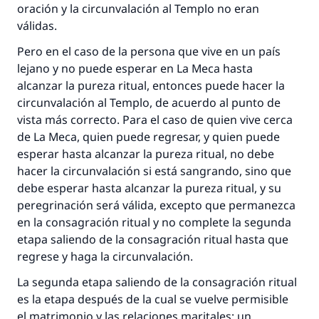
"Una persona que orienta a otros a hacer el
oración y la circunvalación al Templo no eran
bien obtendrá la misma recompensa que
válidas.
aquellos que lo realicen."
Pero en el caso de la persona que vive en un país
(MUSLIM, 1893)
lejano y no puede esperar en La Meca hasta
alcanzar la pureza ritual, entonces puede hacer la
circunvalación al Templo, de acuerdo al punto de
Contribuir
vista más correcto. Para el caso de quien vive cerca
de La Meca, quien puede regresar, y quien puede
esperar hasta alcanzar la pureza ritual, no debe
hacer la circunvalación si está sangrando, sino que
debe esperar hasta alcanzar la pureza ritual, y su
peregrinación será válida, excepto que permanezca
en la consagración ritual y no complete la segunda
etapa saliendo de la consagración ritual hasta que
regrese y haga la circunvalación.
La segunda etapa saliendo de la consagración ritual
es la etapa después de la cual se vuelve permisible
el matrimonio y las relaciones maritales; un