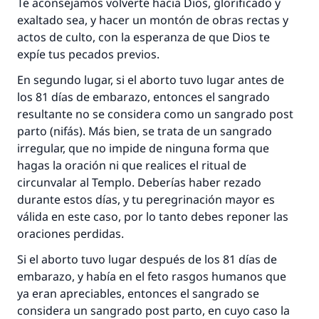
Te aconsejamos volverte hacia Dios, glorificado y
exaltado sea, y hacer un montón de obras rectas y
actos de culto, con la esperanza de que Dios te
expíe tus pecados previos.
En segundo lugar, si el aborto tuvo lugar antes de
los 81 días de embarazo, entonces el sangrado
resultante no se considera como un sangrado post
parto (nifás). Más bien, se trata de un sangrado
irregular, que no impide de ninguna forma que
hagas la oración ni que realices el ritual de
circunvalar al Templo. Deberías haber rezado
durante estos días, y tu peregrinación mayor es
La respuesta no. 110845 salvó un
válida en este caso, por lo tanto debes reponer las
matrimonio.
oraciones perdidas.
Si el aborto tuvo lugar después de los 81 días de
Desde la Q hasta la A, su contribución ayuda a
embarazo, y había en el feto rasgos humanos que
IslamQA.
ya eran apreciables, entonces el sangrado se
Profeta ﷺ dijo:
considera un sangrado post parto, en cuyo caso la