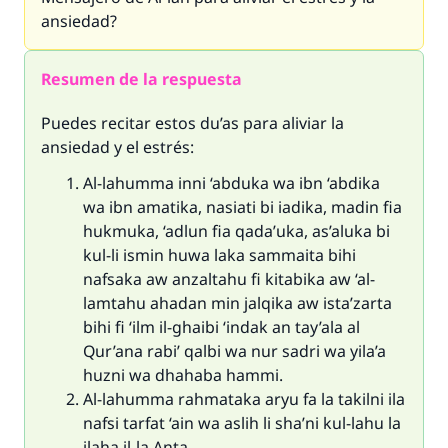
ansiedad?
Resumen de la respuesta
Puedes recitar estos
du’as
para aliviar la
ansiedad y el estrés:
Al-lahumma inni ‘abduka wa ibn ‘abdika
wa ibn amatika, nasiati bi iadika, madin fia
hukmuka, ‘adlun fia qada’uka, as’aluka bi
kul-li ismin huwa laka sammaita bihi
nafsaka aw anzaltahu fi kitabika aw ‘al-
lamtahu ahadan min jalqika aw ista’zarta
bihi fi ‘ilm il-ghaibi ‘indak an tay’ala al
Qur’ana rabi’ qalbi wa nur sadri wa yila’a
huzni wa dhahaba hammi.
Al-lahumma rahmataka aryu fa la takilni ila
nafsi tarfat ‘ain wa aslih li sha’ni kul-lahu la
ilaha il-la Anta.