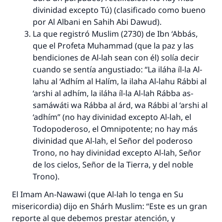
divinidad excepto Tú) (clasificado como bueno
por Al Albani en
Sahih Abi Dawud
).
La que registró Muslim (2730) de Ibn ‘Abbás,
que el Profeta Muhammad (que la paz y las
bendiciones de Al-lah sean con él) solía decir
cuando se sentía angustiado:
“La iláha íl-la Al-
lahu al ‘Adhím al Halím, la ilaha Al-lahu Rábbi al
‘arshi al adhím, la iláha íl-la Al-lah Rábba as-
samáwáti wa Rábba al árd, wa Rábbi al ‘arshi al
‘adhím”
(no hay divinidad excepto Al-lah, el
Todopoderoso, el Omnipotente; no hay más
divinidad que Al-lah, el Señor del poderoso
Trono, no hay divinidad excepto Al-lah, Señor
de los cielos, Señor de la Tierra, y del noble
Trono).
El
Imam
An-Nawawi (que Al-lah lo tenga en Su
misericordia) dijo en
Shárh Muslim
: “Este es un gran
reporte al que debemos prestar atención, y