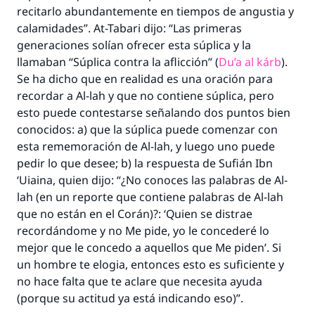
recitarlo abundantemente en tiempos de angustia y
calamidades”. At-Tabari dijo: “Las primeras
generaciones solían ofrecer esta súplica y la
llamaban “Súplica contra la aflicción” (
Du’a al kárb
).
Se ha dicho que en realidad es una oración para
recordar a Al-lah y que no contiene súplica, pero
esto puede contestarse señalando dos puntos bien
conocidos: a) que la súplica puede comenzar con
esta rememoración de Al-lah, y luego uno puede
pedir lo que desee; b) la respuesta de Sufián Ibn
‘Uiaina, quien dijo: “¿No conoces las palabras de Al-
lah (en un reporte que contiene palabras de Al-lah
que no están en el Corán)?: ‘Quien se distrae
recordándome y no Me pide, yo le concederé lo
mejor que le concedo a aquellos que Me piden’. Si
un hombre te elogia, entonces esto es suficiente y
no hace falta que te aclare que necesita ayuda
(porque su actitud ya está indicando eso)”.