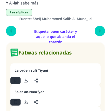
Y Al-lah sabe más.
Las súplicas
Fuente
:
Sheij Muhammed Salih Al-Munajjid
Etiqueta, buen carácter y
aquello que ablanda el
corazón
Fatwas relacionadas
La orden sufi Tiyani
Salat an-Naaríyah