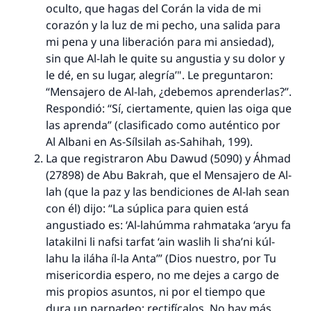
oculto, que hagas del Corán la vida de mi
corazón y la luz de mi pecho, una salida para
mi pena y una liberación para mi ansiedad),
sin que Al-lah le quite su angustia y su dolor y
La respuesta no. 110845 salvó un
le dé, en su lugar, alegría’". Le preguntaron:
matrimonio.
“Mensajero de Al-lah, ¿debemos aprenderlas?”.
Respondió: “Sí, ciertamente, quien las oiga que
Desde la Q hasta la A, su contribución ayuda a
las aprenda” (clasificado como auténtico por
IslamQA.
Al Albani en
As-Sílsilah as-Sahihah
, 199).
Profeta ﷺ dijo:
La que registraron Abu Dawud (5090) y Áhmad
"Una persona que orienta a otros a hacer el
(27898) de Abu Bakrah, que el Mensajero de Al-
bien obtendrá la misma recompensa que
lah (que la paz y las bendiciones de Al-lah sean
aquellos que lo realicen."
con él) dijo: “La súplica para quien está
angustiado es:
‘Al-lahúmma rahmataka ‘aryu fa
(MUSLIM, 1893)
latakilni li nafsi tarfat ‘ain waslih li sha’ni kúl-
lahu la iláha íl-la Anta’
” (Dios nuestro, por Tu
misericordia espero, no me dejes a cargo de
Contribuir
mis propios asuntos, ni por el tiempo que
dura un parpadeo; rectifícalos. No hay más