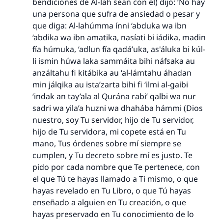
bendiciones de Al-lah sean con él) dijo: ‘No hay
una persona que sufra de ansiedad o pesar y
que diga:
Al-lahúmma ínni ‘abduka wa ibn
‘abdika wa ibn amatika, nasíati bi iádika, madin
fía húmuka, ‘adlun fía qadá’uka, as'áluka bi kúl-
li ismin húwa laka sammáita bihi náfsaka au
anzáltahu fi kitábika au ‘al-lámtahu áhadan
min jálqika au ista’zarta bihi fi ‘ilmi al-gaibi
‘indak an tay’ala al Qurána rabi’ qalbi wa nur
sadri wa yila’a huzni wa dhahába hámmi
(Dios
nuestro, soy Tu servidor, hijo de Tu servidor,
hijo de Tu servidora, mi copete está en Tu
mano, Tus órdenes sobre mí siempre se
cumplen, y Tu decreto sobre mí es justo. Te
pido por cada nombre que Te pertenece, con
el que Tú te hayas llamado a Ti mismo, o que
hayas revelado en Tu Libro, o que Tú hayas
enseñado a alguien en Tu creación, o que
hayas preservado en Tu conocimiento de lo