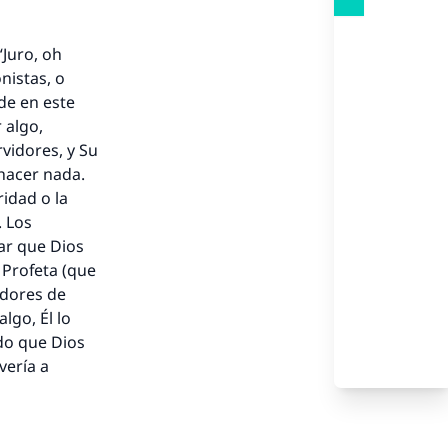
Juro, oh
onistas, o
ide en este
nio.
 algo,
vidores, y Su
A.
hacer nada.
idad o la
 Los
a
ar que Dios
 Profeta (que
idores de
lgo, Él lo
ndo que Dios
vería a