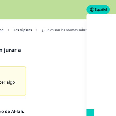
Español
dad
Las súplicas
¿Cuáles son las normas sobre una persona que in
 jurar a
cer algo
o de Al-lah.