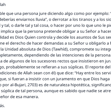
lah
le que una persona jure diciendo algo como por ejemplo: “
eberías enviarnos lluvia”, o derrotar a los tiranos y a los si
l y tal, o darle tal y tal cosa, o hacer por uno lo que uno le p
respuesta no. 110845 salvó un matrimo
to implica que la persona pretende obligar a su Señor a hacer
idad es Dios Quien controla y decide los asuntos de Sus ser
esde la Q hasta la A, su contribución ayuda a IslamQ
ene el derecho de hacer demandas a su Señor u obligarlo a 
 la Unidad absoluta de Dios (Tawhíd), compromete su integr
Profeta ﷺ dijo:
letamente, dependiendo de las intenciones de la persona.
"Una persona que orienta a otros a hacer el bien obtendrá l
a de algunos de los sucesores rectos que insistieron en jur
misma recompensa que aquellos que lo realicen."
go, probablemente se refieran a sus súplicas. El reporte del
(MUSLIM, 1893)
endiciones de Allah sean con él) que dice: “Hay entre los serv
que, si fueran a insistir con un juramento en que Dios haga a
o por al-Bujari, 2703) es de naturaleza hipotética, significa
Contribuir
 súplica de tal persona, aunque es sabido que nadie se atre
 Señor de esa manera.
ás.