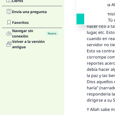
Libros
Alabado sea Al
Envía una pregunta
No es permisib
Señor, que Tú d
Favoritos
hacer rico a ta
La 
Navegar sin
lugar, etc. Es
Nuevo
conexión
cuando en real
Volver a la versión
D
servidor no ti
antigua
Esto va contra
corrompe comp
reportes acerc
debía hacer al
la paz y las b
Dios aquellos 
haría” (narrad
respondería la
dirigirse a su
Y Allah sabe m