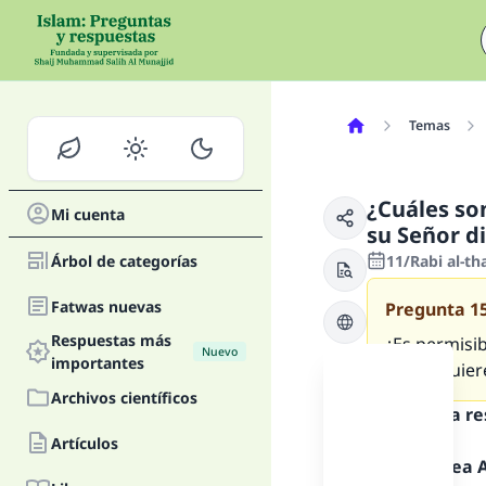
Temas
¿Cuáles so
Mi cuenta
su Señor d
Árbol de categorías
11/Rabi al-th
Fatwas nuevas
Pregunta
1
Respuestas más
¿Es permisi
Nuevo
importantes
que él quier
Archivos científicos
Texto de la r
Artículos
Alabado sea Al