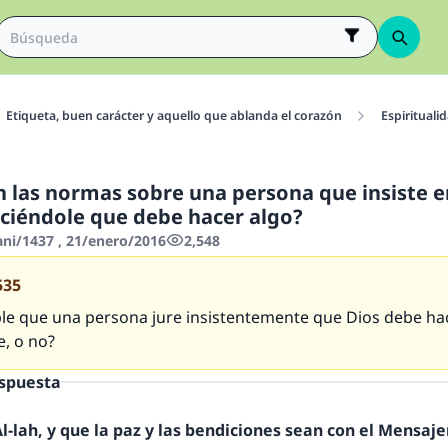
Etiqueta, buen carácter y aquello que ablanda el corazón
Espirituali
n las normas sobre una persona que insiste en
iciéndole que debe hacer algo?
ani/1437 , 21/enero/2016
2,548
535
ble que una persona jure insistentemente que Dios debe ha
e, o no?
espuesta
-lah, y que la paz y las bendiciones sean con el Mensajer