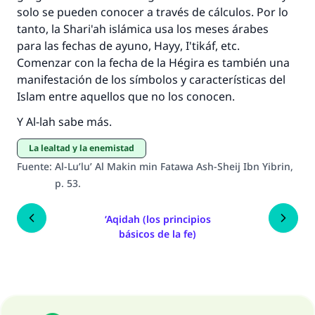
solo se pueden conocer a través de cálculos. Por lo
Profeta ﷺ dijo:
tanto, la
Shari'ah
islámica usa los meses árabes
"Una persona que orienta a otros a hacer el
para las fechas de ayuno,
Hayy
,
I'tikáf
, etc.
bien obtendrá la misma recompensa que
Comenzar con la fecha de la Hégira es también una
aquellos que lo realicen."
manifestación de los símbolos y características del
(MUSLIM, 1893)
Islam entre aquellos que no los conocen.
Y Al-lah sabe más.
Contribuir
La lealtad y la enemistad
Fuente
:
Al-Lu’lu’ Al Makin min Fatawa Ash-Sheij Ibn Yibrin,
p. 53.
‘Aqidah (los principios
básicos de la fe)