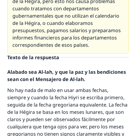
de la Hégira, pero esto nos causa problemas
cuando tratamos con departamentos
gubernamentales que no utilizan el calendario
de la Hégira, o cuando elaboramos
presupuestos, pagamos salarios y preparamos
informes financieros para los departamentos
correspondientes de esos países.
Texto de la respuesta
Alabado sea Al-lah, y que la paz y las bendiciones
sean con el Mensajero de Al-lah.
No hay nada de malo en usar ambas fechas,
siempre y cuando la fecha
Hiyri
se escriba primero,
La respuesta no. 110845 salvó un
seguida de la fecha gregoriana equivalente. La fecha
de la Hégira se basa en los meses lunares, que son
matrimonio.
claros y pueden ser observados fácilmente por
cualquiera que tenga ojos para ver, pero los meses
Desde la Q hasta la A, su contribución ayuda a
gregorianos no tienen signos claramente visibles y
IslamQA.