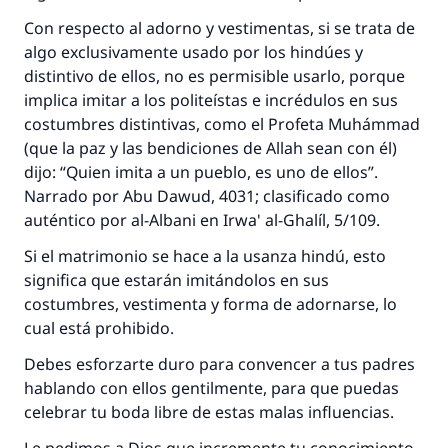
aquellos que lo realicen."
Con respecto al adorno y vestimentas, si se trata de
(MUSLIM, 1893)
algo exclusivamente usado por los hindúes y
distintivo de ellos, no es permisible usarlo, porque
implica imitar a los politeístas e incrédulos en sus
Contribuir
costumbres distintivas, como el Profeta Muhámmad
(que la paz y las bendiciones de Allah sean con él)
dijo: “Quien imita a un pueblo, es uno de ellos”.
Narrado por Abu Dawud, 4031; clasificado como
auténtico por al-Albani en Irwa' al-Ghalíl, 5/109.
Si el matrimonio se hace a la usanza hindú, esto
significa que estarán imitándolos en sus
costumbres, vestimenta y forma de adornarse, lo
cual está prohibido.
Debes esforzarte duro para convencer a tus padres
hablando con ellos gentilmente, para que puedas
celebrar tu boda libre de estas malas influencias.