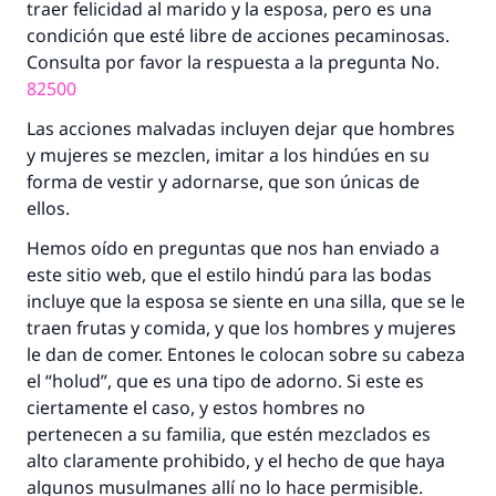
traer felicidad al marido y la esposa, pero es una
condición que esté libre de acciones pecaminosas.
Consulta por favor la respuesta a la pregunta No.
82500
Las acciones malvadas incluyen dejar que hombres
y mujeres se mezclen, imitar a los hindúes en su
forma de vestir y adornarse, que son únicas de
ellos.
Hemos oído en preguntas que nos han enviado a
este sitio web, que el estilo hindú para las bodas
La respuesta no. 110845 salvó un
incluye que la esposa se siente en una silla, que se le
matrimonio.
traen frutas y comida, y que los hombres y mujeres
le dan de comer. Entones le colocan sobre su cabeza
Desde la Q hasta la A, su contribución ayuda a
el “holud”, que es una tipo de adorno. Si este es
IslamQA.
ciertamente el caso, y estos hombres no
Profeta ﷺ dijo:
pertenecen a su familia, que estén mezclados es
"Una persona que orienta a otros a hacer el
alto claramente prohibido, y el hecho de que haya
bien obtendrá la misma recompensa que
algunos musulmanes allí no lo hace permisible.