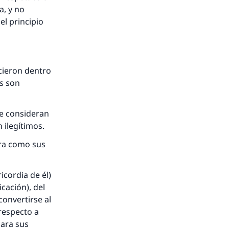
a, y no
el principio
cieron dentro
os son
ue consideran
 ilegítimos.
era como sus
cordia de él)
cación), del
onvertirse al
respecto a
para sus