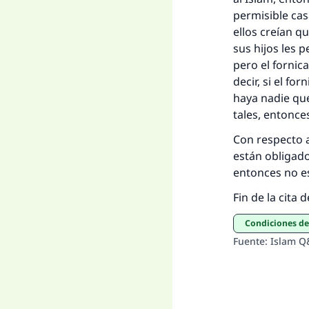
permisible cas
ellos creían q
sus hijos les 
pero el fornic
decir, si el fo
haya nadie que
tales, entonce
Con respecto a
están obligad
entonces no e
Fin de la cita 
Condiciones d
Fuente
:
Islam Q