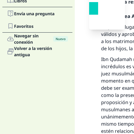
Libros
Texto de la r
Envía una pregunta
Alabado sea Al
Favoritos
En primer lug
válidos y apro
Navegar sin
Nuevo
a los matrimon
conexión
de los hijos, 
Volver a la versión
antigua
Ibn Qudamah (q
incrédulos es v
juez musulmán,
momento en que
debe ser exami
como la presen
proposición y 
musulmanes ace
unánimemente 
mismo tiempo,
estén relacion