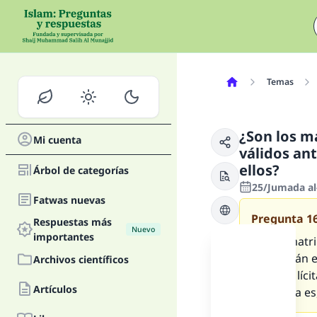
Temas
¿Son los m
Mi cuenta
válidos ant
ellos?
Árbol de categorías
25/Jumada al
Fatwas nuevas
Pregunta
1
Respuestas más
Nuevo
importantes
Sin un matri
musulmán en
Archivos científicos
casaron líc
Artículos
pregunta es