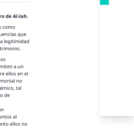
o de Al-lah.
os como
cuencias que
la legitimidad
atrimonio.
los
emiten a un
e ellos en el
imonial no
ámico, tal
to de
án
untos al
nto ellos no