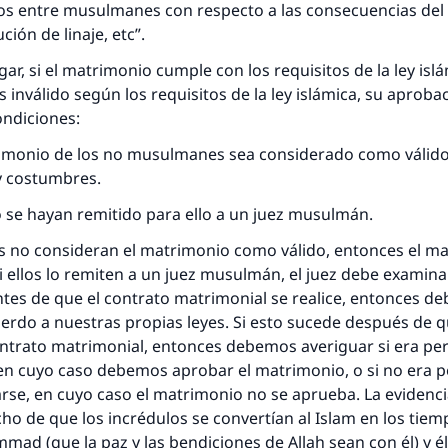
s entre musulmanes con respecto a las consecuencias del Dih
ución de linaje, etc”.
ar, si el matrimonio cumple con los requisitos de la ley islá
s inválido según los requisitos de la ley islámica, su aproba
ondiciones:
rimonio de los no musulmanes sea considerado como válid
y costumbres.
o se hayan remitido para ello a un juez musulmán.
os no consideran el matrimonio como válido, entonces el m
respuesta no. 110845 salvó un matrimo
i ellos lo remiten a un juez musulmán, el juez debe examinar
tes de que el contrato matrimonial se realice, entonces d
esde la Q hasta la A, su contribución ayuda a IslamQ
erdo a nuestras propias leyes. Si esto sucede después de q
ontrato matrimonial, entonces debemos averiguar si era pe
Profeta ﷺ dijo:
 en cuyo caso debemos aprobar el matrimonio, o si no era p
"Una persona que orienta a otros a hacer el bien obtendrá l
arse, en cuyo caso el matrimonio no se aprueba. La evidenci
misma recompensa que aquellos que lo realicen."
cho de que los incrédulos se convertían al Islam en los tiem
(MUSLIM, 1893)
ad (que la paz y las bendiciones de Allah sean con él) y é