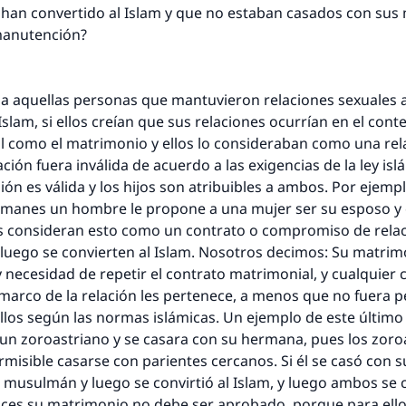
 han convertido al Islam y que no estaban casados con sus
manutención?
 a aquellas personas que mantuvieron relaciones sexuales 
 Islam, si ellos creían que sus relaciones ocurrían en el con
l como el matrimonio y ellos lo consideraban como una rela
ación fuera inválida de acuerdo a las exigencias de la ley isl
ión es válida y los hijos son atribuibles a ambos. Por ejemp
manes un hombre le propone a una mujer ser su esposo y e
os consideran esto como un contrato o compromiso de rela
luego se convierten al Islam. Nosotros decimos: Su matrim
y necesidad de repetir el contrato matrimonial, y cualquier 
 marco de la relación les pertenece, a menos que no fuera p
llos según las normas islámicas. Un ejemplo de este último 
 un zoroastriano y se casara con su hermana, pues los zoro
misible casarse con parientes cercanos. Si él se casó con
musulmán y luego se convirtió al Islam, y luego ambos se 
nces su matrimonio no debe ser aprobado, porque para ello