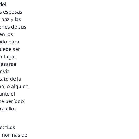
del
us esposas
paz y las
iones de sus
en los
ido para
puede ser
r lugar,
casarse
 vía
ató de la
no, o alguien
ante el
ste período
a ellos
o: “Los
s normas de