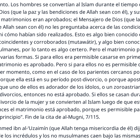
o. Los hombres se convertían al Islam durante el tiempo 
ios (que la paz y las bendiciones de Allah sean con él), y s
 matrimonios eran aprobados; el Mensajero de Dios (que la 
 Allah sean con él) no les preguntaba acerca de las condic
i cómo habían sido realizados. Esto es algo bien conocido 
oincidentes y corroborados (mutawátir), y algo bien conoc
lmanes, por lo tanto es algo certero. Pero el matrimonio 
arias formas. Si para ellos era permisible casarse en prime
trimonio es aprobado. Pero si para ellos no es permisible 
er momento, como en el caso de los parientes cercanos por
orque ella está en su período post-divorcio, o porque apost
rque uno de ellos es adorador de los ídolos, o un zoroastria
 divorcios, entonces no está aprobado. Si ellos se casan dur
ivorcio de la mujer y se convierten al Islam luego de que e
ces el matrimonio está aprobado, porque es permisible par
rincipio”. Fin de la cita de al-Mugni, 7/115.
med ibn al-‘Uzaimín (que Allah tenga misericordia de él) dij
e los incrédulos y los no musulmanes caen bajo las misma