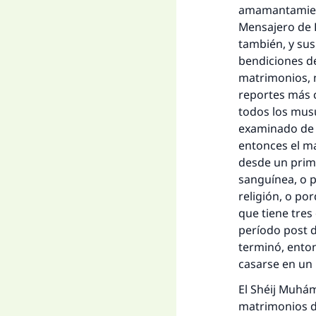
amamantamient
Mensajero de D
también, y sus
bendiciones de
matrimonios, n
reportes más c
todos los musu
examinado de v
entonces el ma
desde un prim
sanguínea, o p
religión, o po
que tiene tres
período post d
terminó, enton
casarse en un p
El Shéij Muhám
matrimonios d