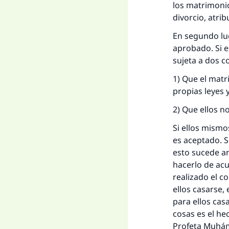
los matrimonio
divorcio, atrib
En segundo lug
aprobado. Si e
sujeta a dos c
1) Que el mat
propias leyes 
2) Que ellos n
Si ellos mism
La 
es aceptado. S
esto sucede an
D
hacerlo de acu
realizado el c
ellos casarse,
para ellos cas
cosas es el he
Profeta Muhámm