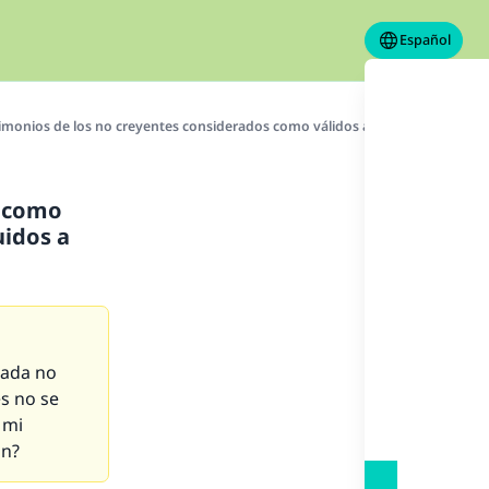
Español
monios de los no creyentes considerados como válidos ante la ley islámica, y
s como
uidos a
 cada no
s no se
 mi
án?