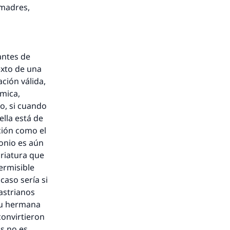
 madres,
antes de
texto de una
ción válida,
ámica,
lo, si cuando
lla está de
ción como el
onio es aún
criatura que
ermisible
caso sería si
astrianos
 su hermana
convirtieron
s no es