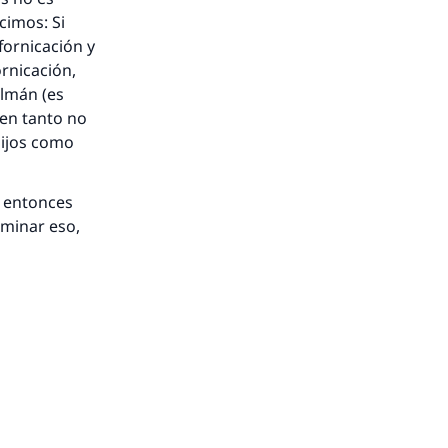
cimos: Si
fornicación y
ornicación,
ulmán (es
, en tanto no
hijos como
, entonces
rminar eso,