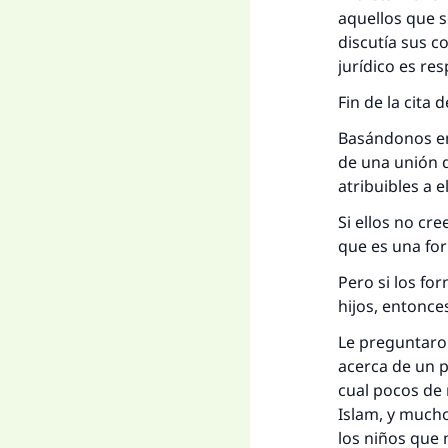
aquellos que s
discutía sus c
jurídico es res
Fin de la cita
Basándonos en
de una unión q
atribuibles a e
Si ellos no cr
que es una for
Pero si los fo
hijos, entonce
Le preguntaron
acerca de un p
cual pocos de 
Islam, y mucho
los niños que 