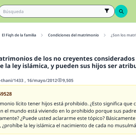
El Fiqh de la familia
Condiciones del matrimonio
¿Son los matri
atrimonios de los no creyentes considerado
e la ley islámica, y pueden sus hijos ser atrib
-thani/1433 , 16/mayo/2012
9,505
69528
monio lícito tener hijos está prohibido. ¿Esto significa que
 el mundo está viviendo en lo prohibido porque sus padre
itamente? ¿Puede usted aclararme este tópico? Básicamente
, ¿prohíbe la ley islámica el nacimiento de cada no musulm