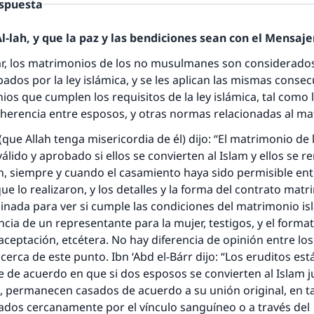
espuesta
-lah, y que la paz y las bendiciones sean con el Mensajer
ar, los matrimonios de los no musulmanes son considerad
bados por la ley islámica, y se les aplican las mismas conse
ios que cumplen los requisitos de la ley islámica, tal como 
la herencia entre esposos, y otras normas relacionadas al m
ue Allah tenga misericordia de él) dijo: “El matrimonio de 
álido y aprobado si ellos se convierten al Islam y ellos se r
 siempre y cuando el casamiento haya sido permisible entr
 lo realizaron, y los detalles y la forma del contrato matr
nada para ver si cumple las condiciones del matrimonio isl
cia de un representante para la mujer, testigos, y el forma
aceptación, etcétera. No hay diferencia de opinión entre los
rca de este punto. Ibn ‘Abd el-Bárr dijo: “Los eruditos est
de acuerdo en que si dos esposos se convierten al Islam j
 permanecen casados de acuerdo a su unión original, en ta
ados cercanamente por el vínculo sanguíneo o a través del