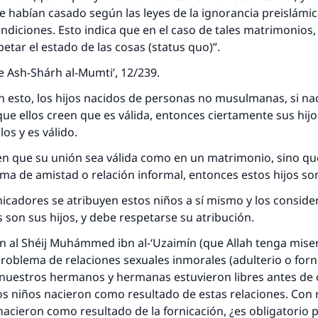
e habían casado según las leyes de la ignorancia preislámic
ondiciones. Esto indica que en el caso de tales matrimonios, 
Contribuir
petar el estado de las cosas (status quo)”.
 de Ash-Shárh al-Mumti’, 12/239.
 esto, los hijos nacidos de personas no musulmanas, si na
ue ellos creen que es válida, entonces ciertamente sus hij
llos y es válido.
een que su unión sea válida como en un matrimonio, sino q
ma de amistad o relación informal, entonces estos hijos son
rnicadores se atribuyen estos niños a sí mismo y los consid
s son sus hijos, y debe respetarse su atribución.
 al Shéij Muhámmed ibn al-‘Uzaimín (que Allah tenga miseri
roblema de relaciones sexuales inmorales (adulterio o forni
nuestros hermanos y hermanas estuvieron libres antes de c
s niños nacieron como resultado de estas relaciones. Con 
nacieron como resultado de la fornicación, ¿es obligatorio 