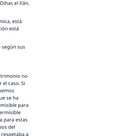
ar, el li’án,
mica, está
ción está
o según sus
atrimonio no
nio.
 el caso. Si
ebemos
A.
ue se ha
rmisible para
ermisible
a
a para estas
pos del
l respetaba a