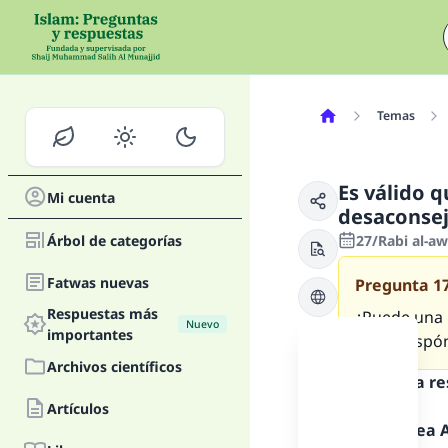
Temas
Es válido q
Mi cuenta
desaconsej
Árbol de categorías
27/Rabi al-a
Fatwas nuevas
Pregunta
1
Respuestas más
¿Puede una 
Nuevo
importantes
favor, respó
Archivos científicos
Texto de la r
Artículos
Alabado sea Al