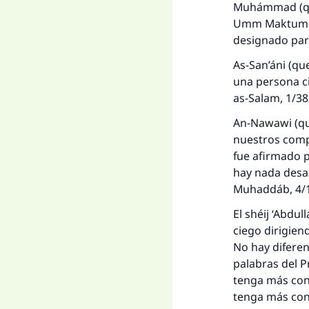
Muhámmad (que 
Umm Maktum par
designado para
As-San’áni (que
una persona ci
as-Salam, 1/3
An-Nawawi (que
nuestros comp
fue afirmado p
hay nada desaco
Muhaddáb, 4/
El shéij ‘Abdu
ciego dirigien
No hay diferen
palabras del P
tenga más cono
tenga más con