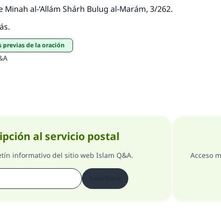
 de Minah al-‘Allám Shárh Bulug al-Marám, 3/262.
ás.
s previas de la oración
&A
ipción al servicio postal
etín informativo del sitio web Islam Q&A.
Acceso m
Suscribirse