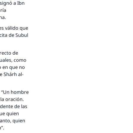
signó a Ibn
ría
ona.
 es válido que
cita de Subul
rrecto de
guales, como
o en que no
e Shárh al-
jo: “Un hombre
la oración.
idente de las
Que quien
tanto, quien
n”.