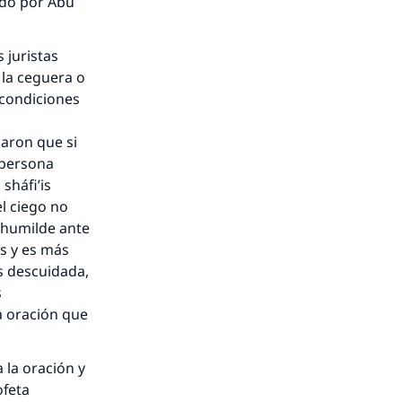
ado por Abu
 juristas
 la ceguera o
 condiciones
s
nio.
maron que si
 persona
A.
sháfi’is
el ciego no
 humilde ante
a
s y es más
es descuidada,
s
a oración que
 la oración y
ofeta