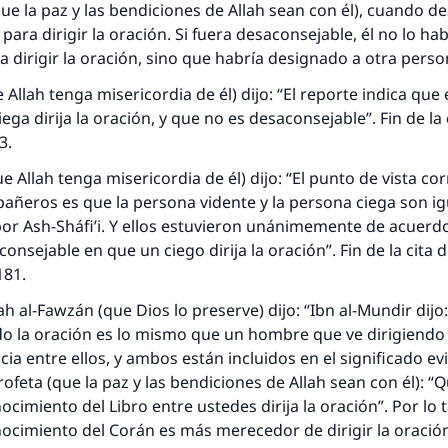
la paz y las bendiciones de Allah sean con él), cuando de
a dirigir la oración. Si fuera desaconsejable, él no lo hab
 dirigir la oración, sino que habría designado a otra pers
 Allah tenga misericordia de él) dijo: “El reporte indica que
ega dirija la oración, y que no es desaconsejable”. Fin de la 
83.
 Allah tenga misericordia de él) dijo: “El punto de vista co
añeros es que la persona vidente y la persona ciega son i
or Ash-Sháfi’i. Y ellos estuvieron unánimemente de acuerd
nsejable en que un ciego dirija la oración”. Fin de la cita d
181.
llah al-Fawzán (que Dios lo preserve) dijo: “Ibn al-Mundir di
do la oración es lo mismo que un hombre que ve dirigiendo 
cia entre ellos, y ambos están incluidos en el significado ev
rofeta (que la paz y las bendiciones de Allah sean con él): “
cimiento del Libro entre ustedes dirija la oración”. Por lo 
ocimiento del Corán es más merecedor de dirigir la oració