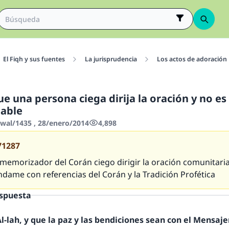
El Fiqh y sus fuentes
La jurisprudencia
Los actos de adoración
ue una persona ciega dirija la oración y no es
able
wwal/1435 , 28/enero/2014
4,898
71287
memorizador del Corán ciego dirigir la oración comunitari
ndame con referencias del Corán y la Tradición Profética
espuesta
-lah, y que la paz y las bendiciones sean con el Mensajer