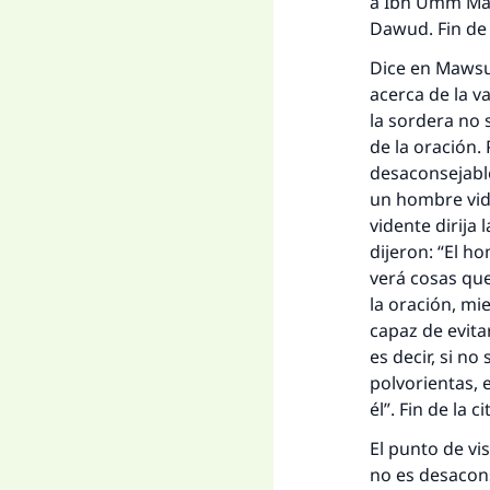
a Ibn Umm Mak
Dawud. Fin de 
Dice en Mawsu’
acerca de la v
la sordera no 
de la oración.
La 
desaconsejable
un hombre vide
D
vidente dirija 
dijeron: “El h
verá cosas que
la oración, mi
capaz de evita
es decir, si n
polvorientas, 
él”. Fin de la ci
El punto de vi
no es desacons