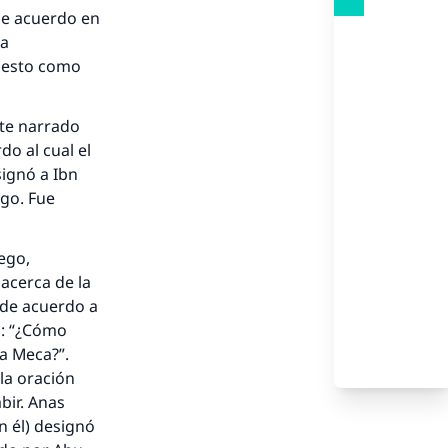
de acuerdo en
ya
n esto como
rte narrado
o al cual el
signó a Ibn
go. Fue
.
ego,
acerca de la
 de acuerdo a
jo: “¿Cómo
La Meca?”.
 la oración
bir. Anas
n él) designó