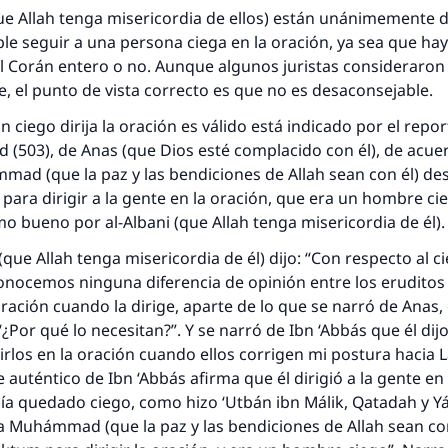
que Allah tenga misericordia de ellos) están unánimemente 
le seguir a una persona ciega en la oración, ya sea que ha
 Corán entero o no. Aunque algunos juristas consideraro
, el punto de vista correcto es que no es desaconsejable.
n ciego dirija la oración es válido está indicado por el repo
(503), de Anas (que Dios esté complacido con él), de acuerd
ad (que la paz y las bendiciones de Allah sean con él) de
ra dirigir a la gente en la oración, que era un hombre cie
mo bueno por al-Albani (que Allah tenga misericordia de él)
ue Allah tenga misericordia de él) dijo: “Con respecto al ci
nocemos ninguna diferencia de opinión entre los eruditos 
oración cuando la dirige, aparte de lo que se narró de Anas,
: “¿Por qué lo necesitan?”. Y se narró de Ibn ‘Abbás que él di
irlos en la oración cuando ellos corrigen mi postura hacia 
e auténtico de Ibn ‘Abbás afirma que él dirigió a la gente en
a quedado ciego, como hizo ‘Utbán ibn Málik, Qatadah y Yá
eta Muhámmad (que la paz y las bendiciones de Allah sean co