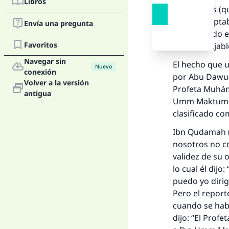
Libros
Los juristas (
que es aceptab
Envía una pregunta
memorizado el
Favoritos
desaconsejable
Navegar sin
El hecho que u
Nuevo
conexión
por Abu Dawud 
Volver a la versión
Profeta Muhámm
antigua
Umm Maktum pa
clasificado co
Ibn Qudamah (q
nosotros no co
validez de su 
lo cual él dijo
puedo yo dirig
Pero el report
cuando se habí
dijo: “El Prof