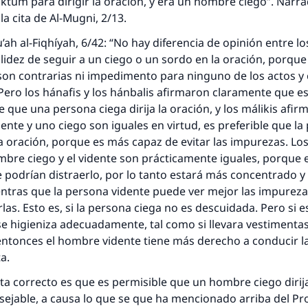
tum para dirigir la oración, y era un hombre ciego”. Narr
la cita de Al-Mugni, 2/13.
ah al-Fiqhíyah, 6/42: “No hay diferencia de opinión entre los
alidez de seguir a un ciego o un sordo en la oración, porque
son contrarias ni impedimento para ninguno de los actos y
 Pero los hánafis y los hánbalis afirmaron claramente que e
respuesta no. 110845 salvó un matrimo
 que una persona ciega dirija la oración, y los málikis afir
nte y uno ciego son iguales en virtud, es preferible que la
esde la Q hasta la A, su contribución ayuda a IslamQ
la oración, porque es más capaz de evitar las impurezas. Los 
ombre ciego y el vidente son prácticamente iguales, porque 
Profeta ﷺ dijo:
 podrían distraerlo, por lo tanto estará más concentrado y
"Una persona que orienta a otros a hacer el bien obtendrá l
entras que la persona vidente puede ver mejor las impureza
misma recompensa que aquellos que lo realicen."
rlas. Esto es, si la persona ciega no es descuidada. Pero si 
(MUSLIM, 1893)
o se higieniza adecuadamente, tal como si llevara vestimenta
entonces el hombre vidente tiene más derecho a conducir l
ta.
Contribuir
sta correcto es que es permisible que un hombre ciego dirija
ejable, a causa lo que se que ha mencionado arriba del Pr