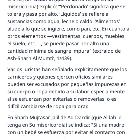
La respuesta no. 110845 salvó un
misericordia) explicó: “‘Perdonado’ significa que se
tolera y pasa por alto. ‘Líquidos’ se refiere a
matrimonio.
sustancias como agua, leche o caldo. ‘Alimentos’
alude a lo que se ingiere, como pan, etc. En cuanto a
Desde la Q hasta la A, su contribución ayuda a
otros elementos —vestimentas, cuerpos, muebles,
IslamQA.
el suelo, etc.—, se puede pasar por alto una
Profeta ﷺ dijo:
cantidad mínima de sangre impura" (extraído de
"Una persona que orienta a otros a hacer el
Ash-Sharh Al Mumti’
, 1/439).
bien obtendrá la misma recompensa que
aquellos que lo realicen."
Varios juristas han señalado explícitamente que los
carniceros y quienes ejercen oficios similares
(MUSLIM, 1893)
pueden ser excusados por pequeñas impurezas en
su cuerpo o ropa debido a su labor, especialmente
si se esfuerzan por evitarlas o removerlas, o es
Contribuir
difícil cambiarse de ropa para orar.
En
Sharh Mujtasar Jalil
de Ad-Dardir (que Al-lah lo
tenga en Su misericordia) se indica: "Si una madre
con un bebé se esfuerza por evitar el contacto con