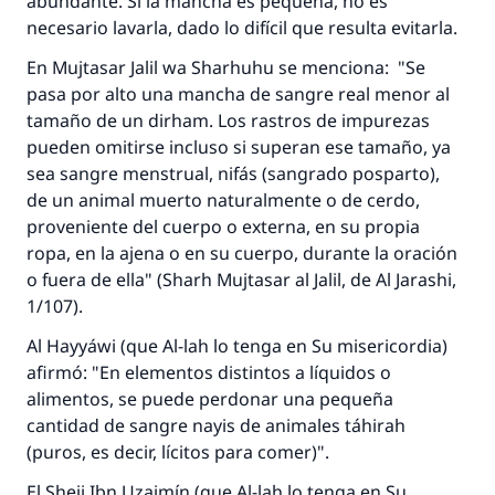
abundante. Si la mancha es pequeña, no es
necesario lavarla, dado lo difícil que resulta evitarla.
En
Mujtasar Jalil wa Sharhuhu
se menciona: "Se
pasa por alto una mancha de sangre real menor al
tamaño de un
dirham
. Los rastros de impurezas
pueden omitirse incluso si superan ese tamaño, ya
sea sangre menstrual,
nifás
(sangrado posparto),
de un animal muerto naturalmente o de cerdo,
proveniente del cuerpo o externa, en su propia
ropa, en la ajena o en su cuerpo, durante la oración
o fuera de ella" (
Sharh Mujtasar al Jalil,
de Al Jarashi,
1/107).
Al Hayyáwi (que Al-lah lo tenga en Su misericordia)
afirmó: "En elementos distintos a líquidos o
alimentos, se puede perdonar una pequeña
cantidad de sangre
nayis
de animales
táhirah
(puros, es decir, lícitos para comer)".
El
Sheij
Ibn Uzaimín (que Al-lah lo tenga en Su