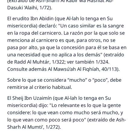
(extraído de
Ash-Sharh Al Kabír wa Háshiát Ad-
Dasuki ‘Alaihi
, 1/72).
El erudito Ibn Abidin (que Al-lah lo tenga en Su
misericordia) declaró: "Un caso similar es la sangre
en la ropa del carnicero. La razón por la que solo se
menciona al carnicero es que, para otros, no se
pasa por alto, ya que la concesión para él se basa en
una necesidad que no aplica a los demás" (extraído
de
Radd Al Muhtár
, 1/322; ver también 1/324.
Consulte además
Al Mawsú‘ah Al Fiqhíah
, 40/113).
Sobre lo que se considera “mucho” o “poco”, debe
remitirse al criterio habitual.
El
Sheij
Ibn Uzaimín (que Al-lah lo tenga en Su
misericordia) dijo: "Lo relevante es lo que la gente
considere: lo que vean como mucho será mucho, y
lo que vean como poco será poco" (extraído de
Ash-
Sharh Al Mumti’
, 1/272).