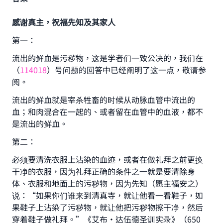
感谢真主，祝福先知及其家人
第一：
流出的鲜血是污秽物，这是学者们一致公决的，我们在
（
114018
）号问题的回答中已经阐明了这一点，敬请参
阅。
流出的鲜血就是宰杀牲畜的时候从动脉血管中流出的
血；和肉混合在一起的、或者留在血管中的血液，都不
是流出的鲜血。
第二：
必须要清洗衣服上沾染的血迹，或者在做礼拜之前更换
干净的衣服，因为礼拜正确的条件之一就是要清除身
体、衣服和地面上的污秽物，因为先知（愿主福安之）
说：“如果你们谁来到清真寺，就让他看一看鞋子，如
果鞋子上沾染了污秽物，就让他把污秽物擦干净，然后
穿着鞋子做礼拜。”《艾布•达伍德圣训实录》（650