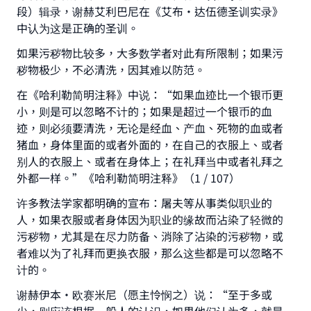
段）辑录，谢赫艾利巴尼在《艾布•达伍德圣训实录》
中认为这是正确的圣训。
如果污秽物比较多，大多数学者对此有所限制；如果污
秽物极少，不必清洗，因其难以防范。
在《哈利勒简明注释》中说：“如果血迹比一个银币更
小，则是可以忽略不计的；如果是超过一个银币的血
迹，则必须要清洗，无论是经血、产血、死物的血或者
猪血，身体里面的或者外面的，在自己的衣服上、或者
别人的衣服上、或者在身体上；在礼拜当中或者礼拜之
外都一样。”《哈利勒简明注释》（1 / 107）
许多教法学家都明确的宣布：屠夫等从事类似职业的
人，如果衣服或者身体因为职业的缘故而沾染了轻微的
污秽物，尤其是在尽力防备、消除了沾染的污秽物，或
者难以为了礼拜而更换衣服，那么这些都是可以忽略不
计的。
谢赫伊本·欧赛米尼（愿主怜悯之）说：“至于多或