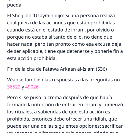
pueda.
El Sheij Ibn 'Uzaymin dijo: Si una persona realiza
cualquiera de las acciones que están prohibidas
cuando está en el estado de ihram, por olvido o
porque no estaba al tanto de ello, no tiene que
hacer nada, pero tan pronto como esa excusa deja
de ser aplicable, tiene que detenerse y ponerle fin a
esta acción prohibida.
Fin de la cita de Fatáwa Arkaan al-Islam (536)
La respuesta no. 110845 salvó un
Véanse también las respuestas a las preguntas no.
36522
y
49026
matrimonio.
Pero si se puso la crema después de que había
Desde la Q hasta la A, su contribución ayuda a
formado la intención de entrar en ihram y comenzó
IslamQA.
los rituales, a sabiendas de que esta acción es
Profeta ﷺ dijo:
prohibida, entonces debe ofrecer una fidiah, que
"Una persona que orienta a otros a hacer el
puede ser una de las siguientes opciones: sacrificar
bien obtendrá la misma recompensa que