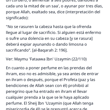
un cordero, o alimentar a seis pobres, dándoles a
aquellos que lo realicen."
cada uno la mitad de un saa', o ayunar por tres días,
porque Allah, exaltado sea, dice (interpretación del
(MUSLIM, 1893)
significado):
"No se rasuren la cabeza hasta que la ofrenda
Contribuir
llegue al lugar de sacrificio. Si alguien está enfermo
o sufre una dolencia en su cabeza [y se rasura]
deberá expiar ayunando o dando limosna o
sacrificando”. [al-Baqarah 2: 196].
Ver: Maymu 'Fataawa Ibn' Uzaymin (22/110)
En cuanto a poner perfume en las prendas del
ihram, eso no es admisible, ya sea antes de entrar
en ihram o después, porque el Profeta (paz y las
bendiciones de Allah sean con él) prohibió al
peregrino que ha entrado en ihram el llevar
cualquier prenda a la que se le haya aplicado
perfume. El Sheij Ibn 'Uzaymin (que Allah tenga
misericordia de él) se le preguntó acerca de