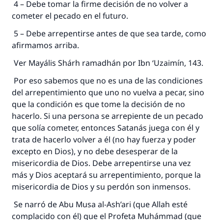
4 – Debe tomar la firme decisión de no volver a
cometer el pecado en el futuro.
5 – Debe arrepentirse antes de que sea tarde, como
La respuesta no. 110845 salvó un
afirmamos arriba.
matrimonio.
Ver Mayális Shárh ramadhán por Ibn ‘Uzaimín, 143.
Por eso sabemos que no es una de las condiciones
Desde la Q hasta la A, su contribución ayuda a
del arrepentimiento que uno no vuelva a pecar, sino
IslamQA.
que la condición es que tome la decisión de no
Profeta ﷺ dijo:
hacerlo. Si una persona se arrepiente de un pecado
"Una persona que orienta a otros a hacer el
que solía cometer, entonces Satanás juega con él y
bien obtendrá la misma recompensa que
trata de hacerlo volver a él (no hay fuerza y poder
aquellos que lo realicen."
excepto en Dios), y no debe desesperar de la
(MUSLIM, 1893)
misericordia de Dios. Debe arrepentirse una vez
más y Dios aceptará su arrepentimiento, porque la
misericordia de Dios y su perdón son inmensos.
Contribuir
Se narró de Abu Musa al-Ash’ari (que Allah esté
complacido con él) que el Profeta Muhámmad (que