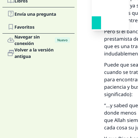
Libros
precio fijo, ya
cuesta más qu
Envía una pregunta
correcta entre
Favoritos
Pero si el ban
Navegar sin
prestamista de
La 
Nuevo
conexión
que es una tra
Volver a la versión
indudablement
D
antigua
Puede que sea 
cuando se trat
para encontrar
paciencia y bu
significado):
“…y sabed que 
donde menos lo
que Allah siem
cada cosa su j