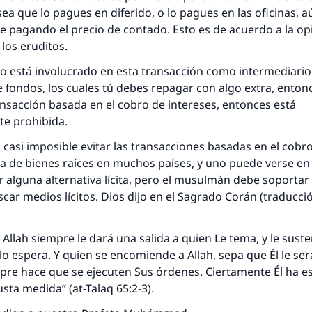
 sea que lo pagues en diferido, o lo pagues en las oficinas, a
e pagando el precio de contado. Esto es de acuerdo a la o
 los eruditos.
co está involucrado en esta transacción como intermediario
 fondos, los cuales tú debes repagar con algo extra, entonc
respuesta no. 110845 salvó un matrimo
nsacción basada en el cobro de intereses, entonces está
e prohibida.
esde la Q hasta la A, su contribución ayuda a IslamQ
casi imposible evitar las transacciones basadas en el cobro
Profeta ﷺ dijo:
a de bienes raíces en muchos países, y uno puede verse en 
"Una persona que orienta a otros a hacer el bien obtendrá l
 alguna alternativa lícita, pero el musulmán debe soportar
misma recompensa que aquellos que lo realicen."
scar medios lícitos. Dios dijo en el Sagrado Corán (traducci
(MUSLIM, 1893)
Allah siempre le dará una salida a quien Le tema, y le sust
 espera. Y quien se encomiende a Allah, sepa que Él le será
Contribuir
pre hace que se ejecuten Sus órdenes. Ciertamente Él ha es
usta medida” (at-Talaq 65:2-3).