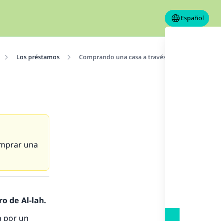
Español
Los préstamos
Comprando una casa a través de un banco
omprar una
o de Al-lah.
a por un