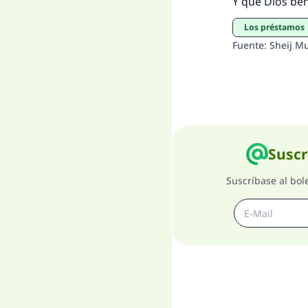
Y que Dios be
Los préstamos
Fuente
:
Sheij M
Suscr
Suscríbase al bol