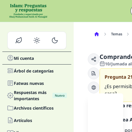
Temas
Comprando 
Mi cuenta
10/Jumada al
Árbol de categorías
Pregunta
2
Fatwas nuevas
¿Es permisib
Respuestas más
casa?
Nuevo
importantes
Texto de la r
Archivos científicos
Alabado sea Al
Artículos
Si el banco po