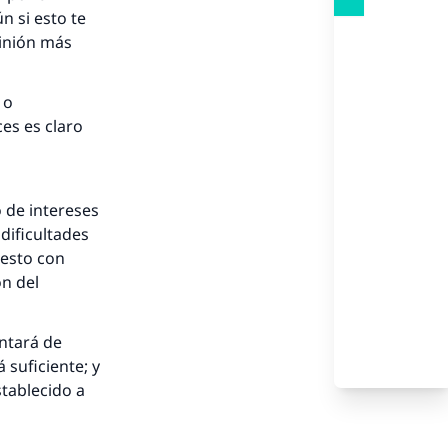
ún si esto te
pinión más
 o
es es claro
nio.
A.
 de intereses
dificultades
a
 esto con
ón del
entará de
 suficiente; y
tablecido a