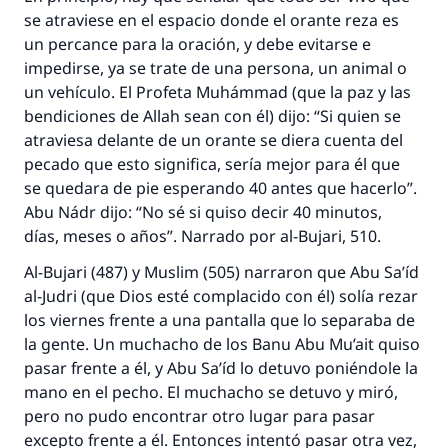
se atraviese en el espacio donde el orante reza es
un percance para la oración, y debe evitarse e
impedirse, ya se trate de una persona, un animal o
un vehículo. El Profeta Muhámmad (que la paz y las
bendiciones de Allah sean con él) dijo: “Si quien se
atraviesa delante de un orante se diera cuenta del
pecado que esto significa, sería mejor para él que
se quedara de pie esperando 40 antes que hacerlo”.
Abu Nádr dijo: “No sé si quiso decir 40 minutos,
días, meses o años”. Narrado por al-Bujari, 510.
Al-Bujari (487) y Muslim (505) narraron que Abu Sa’íd
al-Judri (que Dios esté complacido con él) solía rezar
los viernes frente a una pantalla que lo separaba de
la gente. Un muchacho de los Banu Abu Mu’ait quiso
pasar frente a él, y Abu Sa’íd lo detuvo poniéndole la
mano en el pecho. El muchacho se detuvo y miró,
pero no pudo encontrar otro lugar para pasar
excepto frente a él. Entonces intentó pasar otra vez,