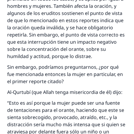
Profeta ﷺ dijo:
hombres y mujeres. También afecta la oración, y
"Una persona que orienta a otros a hacer el
algunos de los eruditos sostienen el punto de vista
bien obtendrá la misma recompensa que
de que lo mencionado en estos reportes indica que
aquellos que lo realicen."
la oración queda inválida, y se hace obligatorio
(MUSLIM, 1893)
repetirla. Sin embargo, el punto de vista correcto es
que esta interrupción tiene un impacto negativo
sobre la concentración del orante, sobre su
Contribuir
humildad y actitud, porque lo distrae.
Sin embargo, podríamos preguntarnos, ¿por qué
fue mencionada entonces la mujer en particular, en
el primer reporte citado?
Al-Qurtubí (que Allah tenga misericordia de él) dijo:
“Esto es así porque la mujer puede ser una fuente
de tentaciones para el orante, haciendo que este se
sienta sobrecogido, provocado, atraído, etc., y la
distracción sería mucho más intensa que si quien se
atraviesa por delante fuera sólo un niño o un