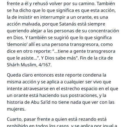
frente a él y rehusó volver por su camino. También
se ha dicho que lo que significa es que esta acción,
la de insistir en interrumpir a un orante, es una
acción malvada, porque Satanás está siempre
queriendo alejar a las personas de su concentración
en Dios. Y también se sugirió que lo que significa
‘demonio’ allí es una persona transgresora, como
dice en otro reporte: “…tiene a gente transgresora
que le asiste…”. Y Dios sabe más”. Fin de la cita de
Shárh Muslim, 4/167.
Queda claro entonces este reporte condena la
misma acción y se aplica a cualquier ser vivo que
intente atravesarse en el estrecho espacio en el que
La respuesta no. 110845 salvó un
un orante está haciendo sus postraciones, y la
matrimonio.
historia de Abu Sa’íd no tiene nada que ver con las
mujeres.
Desde la Q hasta la A, su contribución ayuda a
IslamQA.
Cuarto, pasar frente a quien está rezando está
prohibido en todos los casos, y se aplica por igual a