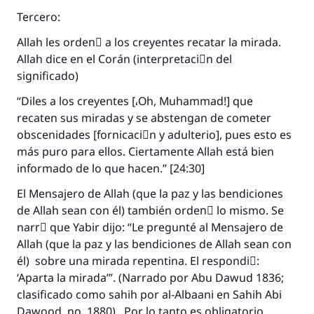
Tercero:
Allah les ordenَ a los creyentes recatar la mirada.
Allah dice en el Corán (interpretaciَn del
significado)
“Diles a los creyentes [،Oh, Muhammad!] que
recaten sus miradas y se abstengan de cometer
obscenidades [fornicaciَn y adulterio], pues esto es
más puro para ellos. Ciertamente Allah está bien
informado de lo que hacen.” [24:30]
La respuesta no. 110845 salvó un
El Mensajero de Allah (que la paz y las bendiciones
matrimonio.
de Allah sean con él) también ordenَ lo mismo. Se
narrَ que Yabir dijo: “Le pregunté al Mensajero de
Desde la Q hasta la A, su contribución ayuda a
Allah (que la paz y las bendiciones de Allah sean con
IslamQA.
él) sobre una mirada repentina. El respondiَ:
‘Aparta la mirada’”. (Narrado por Abu Dawud 1836;
Profeta ﷺ dijo:
"Una persona que orienta a otros a hacer el
clasificado como sahih por al-Albaani en Sahih Abi
bien obtendrá la misma recompensa que
Dawood, no. 1880). Por lo tanto es obligatorio