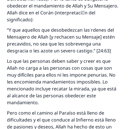
aquellos que lo realicen."
obedecer el mandamiento de Allah y Su Mensajero.
Allah dice en el Corán (interpretaciَn del
(MUSLIM, 1893)
significado):
“Y que aquellos que desobedezcan las َrdenes del
Contribuir
Mensajero de Allah [y rechacen su Mensaje] estén
precavidos, no sea que les sobrevenga una
desgracia o les azote un severo castigo.” [24:63]
Lo que las personas deben saber y creer es que
Allah no carga a las personas con cosas que son
muy difíciles para ellos ni les impone penurias. No
les encomienda mandamientos imposibles. Lo
mencionado incluye recatar la mirada, ya que está
al alcance de las personas obedecer este
mandamiento.
Pero como el camino al Paraíso está lleno de
dificultades y el que conduce al Infierno está lleno
de pasiones y deseos, Allah ha hecho de esto un