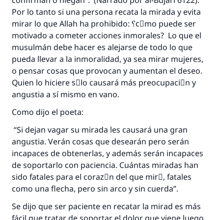
confirman o niegan”. (Narrado por al-Bujari 6122).
Por lo tanto si una persona recata la mirada y evita
mirar lo que Allah ha prohibido: ؟cَmo puede ser
motivado a cometer acciones inmorales? Lo que el
musulmán debe hacer es alejarse de todo lo que
pueda llevar a la inmoralidad, ya sea mirar mujeres,
o pensar cosas que provocan y aumentan el deseo.
Quien lo hiciere sَlo causará más preocupaciَn y
angustia a sí mismo en vano.
Como dijo el poeta:
“Si dejan vagar su mirada les causará una gran
angustia. Verán cosas que desearán pero serán
incapaces de obtenerlas, y además serán incapaces
de soportarlo con paciencia. Cuántas miradas han
sido fatales para el corazَn del que mirَ, fatales
como una flecha, pero sin arco y sin cuerda”.
Se dijo que ser paciente en recatar la mirad es más
fácil que tratar de soportar el dolor que viene luego.