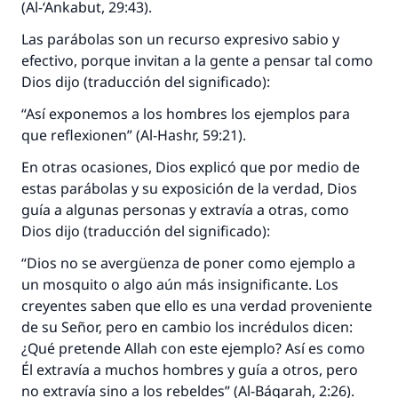
(Al-‘Ankabut, 29:43).
Las parábolas son un recurso expresivo sabio y
efectivo, porque invitan a la gente a pensar tal como
Dios dijo (traducción del significado):
“Así exponemos a los hombres los ejemplos para
que reflexionen” (Al-Hashr, 59:21).
En otras ocasiones, Dios explicó que por medio de
estas parábolas y su exposición de la verdad, Dios
guía a algunas personas y extravía a otras, como
Dios dijo (traducción del significado):
La respuesta no. 110845 salvó un
“Dios no se avergüenza de poner como ejemplo a
matrimonio.
un mosquito o algo aún más insignificante. Los
creyentes saben que ello es una verdad proveniente
Desde la Q hasta la A, su contribución ayuda a
IslamQA.
de su Señor, pero en cambio los incrédulos dicen:
¿Qué pretende Allah con este ejemplo? Así es como
Profeta ﷺ dijo:
Él extravía a muchos hombres y guía a otros, pero
"Una persona que orienta a otros a hacer el
no extravía sino a los rebeldes” (Al-Báqarah, 2:26).
bien obtendrá la misma recompensa que