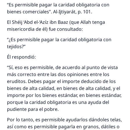
“Es permisible pagar la caridad obligatoria con
Desde la Q hasta la A, su contribución ayuda a
bienes comerciales”. Al-Ijtiyarát, p. 101.
IslamQA.
Profeta ﷺ dijo:
El Shéij ‘Abd el-‘Azíz ibn Baaz (que Allah tenga
"Una persona que orienta a otros a hacer el
misericordia de él) fue consultado:
bien obtendrá la misma recompensa que
“¿Es permisible pagar la caridad obligatoria con
aquellos que lo realicen."
tejidos?”
(MUSLIM, 1893)
Él respondió:
“Sí, eso es permisible, de acuerdo al punto de vista
Contribuir
más correcto entre las dos opiniones entre los
eruditos. Debes pagar el importe deducido de los
bienes de alta calidad, en bienes de alta calidad, y el
importe por los bienes estándar, en bienes estándar,
porque la caridad obligatoria es una ayuda del
pudiente para el pobre.
Por lo tanto, es permisible ayudarlos dándoles telas,
así como es permisible pagarla en granos, dátiles o